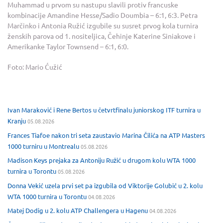
Muhammad u prvom su nastupu slavili protiv francuske
kombinacije Amandine Hesse/Sadio Doumbia – 6:1, 6:3. Petra
Marčinko i Antonia Ružić izgubile su susret prvog kola turnira
ženskih parova od 1. nositeljica, Čehinje Katerine Siniakove i
Amerikanke Taylor Townsend – 6:1, 6:0.
Foto: Mario Ćužić
Ivan Maraković i Rene Bertos u četvrtfinalu juniorskog ITF turnira u
Kranju
05.08.2026
Frances Tiafoe nakon tri seta zaustavio Marina Čilića na ATP Masters
1000 turniru u Montrealu
05.08.2026
Madison Keys prejaka za Antoniju Ružić u drugom kolu WTA 1000
turnira u Torontu
05.08.2026
Donna Vekić uzela prvi set pa izgubila od Viktorije Golubić u 2. kolu
WTA 1000 turnira u Torontu
04.08.2026
Matej Dodig u 2. kolu ATP Challengera u Hagenu
04.08.2026