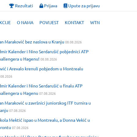
Rezultati
Prijava
Upute za prijavu
KCIJE
O NAMA
POVIJEST
KONTAKT
WTN
an Maraković bez naslova u Kranju
08.08.2026
mir Kalender i Nino Serdarušić pobjednici ATP
allengera u Hagenu!
08.08.2026
vić i Arevalo krenuli pobjedom u Montrealu
.08.2026
mir Kalender i Nino Serdarušić u finalu ATP
allengera u Hagenu
07.08.2026
an Maraković u završnici juniorskog ITF turnira u
anju
07.08.2026
kola Mektić ispao u Montrealu, a Donna Vekić u
orontu
07.08.2026