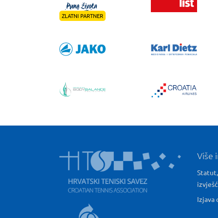
ZLATNI PARTNER
Više 
Statut,
izvješ
Izjava 