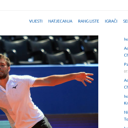
VIJESTI
NATJECANJA
RANG LISTE
IGRAČI
SE
Iv
Ad
Ch
Pa
07
Ad
Ch
Iv
Kr
Ni
T