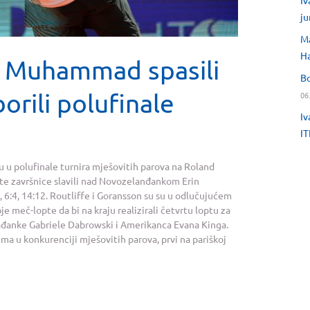
Iv
ju
Ma
H
ia Muhammad spasili
Bo
borili polufinale
06
Iv
IT
 u polufinale turnira mješovitih parova na Roland
ete završnice slavili nad Novozelanđankom Erin
6:4, 14:12. Routliffe i Goransson su su u odlučujućem
je meč-lopte da bi na kraju realizirali četvrtu loptu za
nađanke Gabriele Dabrowski i Amerikanca Evana Kinga.
ima u konkurenciji mješovitih parova, prvi na pariškoj