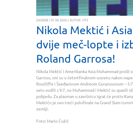
ZAGREB | 01.06.2026 | AUTOR: HTS
Nikola Mektić i As
dvije meč-lopte i iz
Roland Garrosa!
Nikola Mektić i Amerikanka Asia Muhammad prošli su
Garrosu, oni su u četvrtfinalnom susretu nakon nap
Routliffe i Šveđaninom Andreom Goranssonom – 5:7, 
setu vodili s 9:7, no Muhammad i Mektić su spasili ob
pobjedu. Za plasman u završnicu igrat će protiv Ka
Mektiću je ovo treći polufinale na Grand Slam turnir
zemlji.
Foto: Mario Ćužić