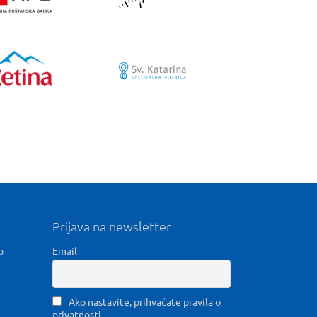
Prijava na newsletter
b
Email
Ako nastavite, prihvaćate pravila o
privatnosti