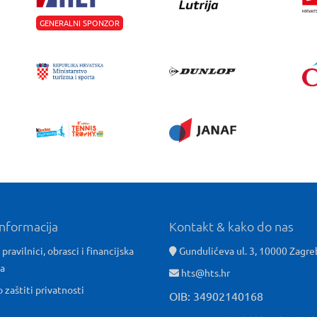
GENERALNI SPONZOR
informacija
Kontakt & kako do nas
 pravilnici, obrasci i financijska
Gundulićeva ul. 3, 10000 Zagre
ća
hts@hts.hr
o zaštiti privatnosti
OIB: 34902140168