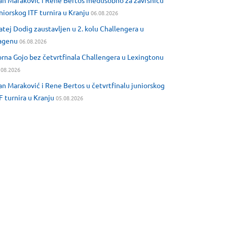
an Maraković i Rene Bertos međusobno za završnicu
niorskog ITF turnira u Kranju
06.08.2026
tej Dodig zaustavljen u 2. kolu Challengera u
agenu
06.08.2026
rna Gojo bez četvrtfinala Challengera u Lexingtonu
.08.2026
an Maraković i Rene Bertos u četvrtfinalu juniorskog
F turnira u Kranju
05.08.2026