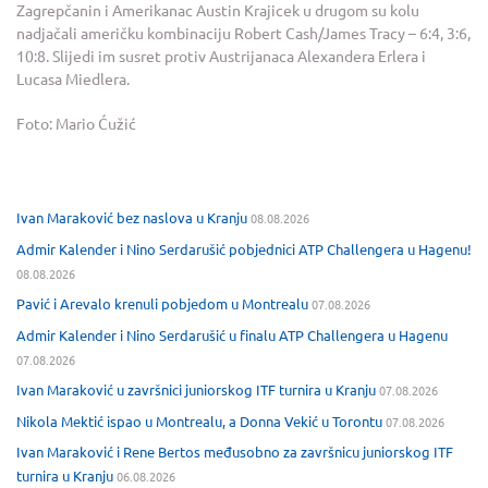
Zagrepčanin i Amerikanac Austin Krajicek u drugom su kolu
nadjačali američku kombinaciju Robert Cash/James Tracy – 6:4, 3:6,
10:8. Slijedi im susret protiv Austrijanaca Alexandera Erlera i
Lucasa Miedlera.
Foto: Mario Ćužić
Ivan Maraković bez naslova u Kranju
08.08.2026
Admir Kalender i Nino Serdarušić pobjednici ATP Challengera u Hagenu!
08.08.2026
Pavić i Arevalo krenuli pobjedom u Montrealu
07.08.2026
Admir Kalender i Nino Serdarušić u finalu ATP Challengera u Hagenu
07.08.2026
Ivan Maraković u završnici juniorskog ITF turnira u Kranju
07.08.2026
Nikola Mektić ispao u Montrealu, a Donna Vekić u Torontu
07.08.2026
Ivan Maraković i Rene Bertos međusobno za završnicu juniorskog ITF
turnira u Kranju
06.08.2026