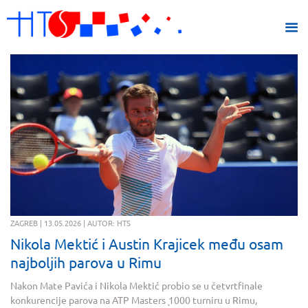
ZAGREB | 13.05.2026 | AUTOR: HTS
Nikola Mektić i Austin Krajicek među osam
najboljih parova u Rimu
Nakon Mate Pavića i Nikola Mektić probio se u četvrtfinale
konkurencije parova na ATP Masters ̧1000 turniru u Rimu,