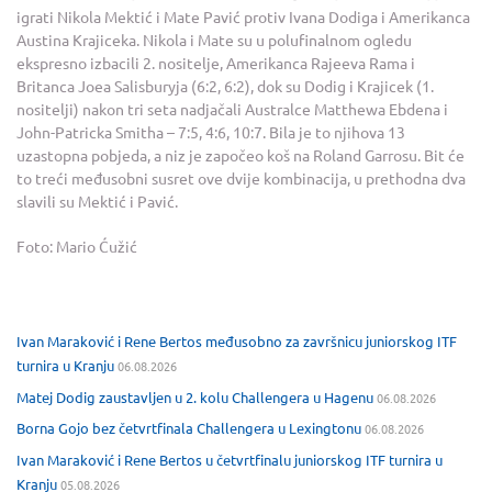
igrati Nikola Mektić i Mate Pavić protiv Ivana Dodiga i Amerikanca
Austina Krajiceka. Nikola i Mate su u polufinalnom ogledu
ekspresno izbacili 2. nositelje, Amerikanca Rajeeva Rama i
Britanca Joea Salisburyja (6:2, 6:2), dok su Dodig i Krajicek (1.
nositelji) nakon tri seta nadjačali Australce Matthewa Ebdena i
John-Patricka Smitha – 7:5, 4:6, 10:7. Bila je to njihova 13
uzastopna pobjeda, a niz je započeo koš na Roland Garrosu. Bit će
to treći međusobni susret ove dvije kombinacija, u prethodna dva
slavili su Mektić i Pavić.
Foto: Mario Ćužić
Ivan Maraković i Rene Bertos međusobno za završnicu juniorskog ITF
turnira u Kranju
06.08.2026
Matej Dodig zaustavljen u 2. kolu Challengera u Hagenu
06.08.2026
Borna Gojo bez četvrtfinala Challengera u Lexingtonu
06.08.2026
Ivan Maraković i Rene Bertos u četvrtfinalu juniorskog ITF turnira u
Kranju
05.08.2026