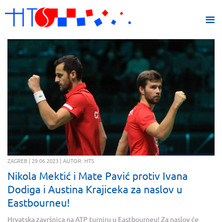
ZAGREB | 29.06.2023 | AUTOR: HTS
Nikola Mektić i Mate Pavić protiv Ivana
Dodiga i Austina Krajiceka za naslov u
Eastbourneu!
Hrvatska završnica na ATP turniru u Eastbourneu! Za naslov će