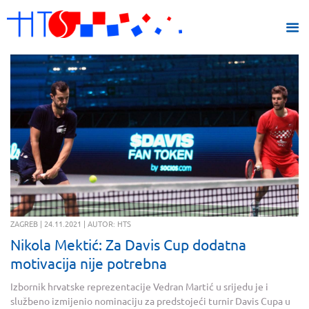
ZAGREB | 24.11.2021 | AUTOR: HTS
Nikola Mektić: Za Davis Cup dodatna
motivacija nije potrebna
Izbornik hrvatske reprezentacije Vedran Martić u srijedu je i
službeno izmijenio nominaciju za predstojeći turnir Davis Cupa u