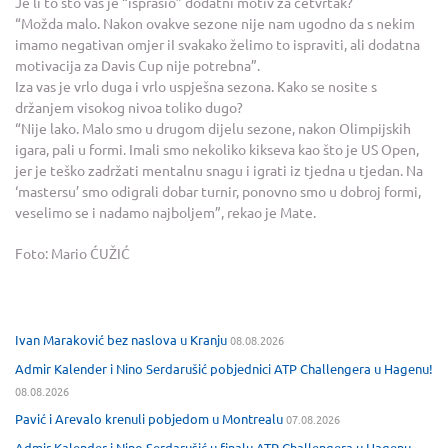
Je li to što vas je “isprašio” dodatni motiv za četvrtak?
“Možda malo. Nakon ovakve sezone nije nam ugodno da s nekim
imamo negativan omjer iI svakako želimo to ispraviti, ali dodatna
motivacija za Davis Cup nije potrebna”.
Iza vas je vrlo duga i vrlo uspješna sezona. Kako se nosite s
držanjem visokog nivoa toliko dugo?
“Nije lako. Malo smo u drugom dijelu sezone, nakon Olimpijskih
igara, pali u formi. Imali smo nekoliko kikseva kao što je US Open,
jer je teško zadržati mentalnu snagu i igrati iz tjedna u tjedan. Na
‘mastersu’ smo odigrali dobar turnir, ponovno smo u dobroj formi,
veselimo se i nadamo najboljem”, rekao je Mate.
Foto: Mario ĆUŽIĆ
Ivan Maraković bez naslova u Kranju
08.08.2026
Admir Kalender i Nino Serdarušić pobjednici ATP Challengera u Hagenu!
08.08.2026
Pavić i Arevalo krenuli pobjedom u Montrealu
07.08.2026
Admir Kalender i Nino Serdarušić u finalu ATP Challengera u Hagenu