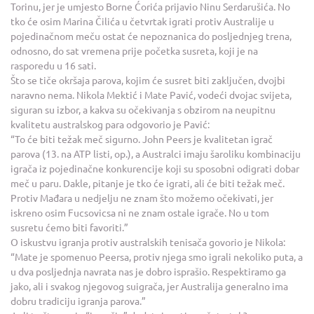
Torinu, jer je umjesto Borne Ćorića prijavio Ninu Serdarušića. No
tko će osim Marina Čilića u četvrtak igrati protiv Australije u
pojedinačnom meču ostat će nepoznanica do posljednjeg trena,
odnosno, do sat vremena prije početka susreta, koji je na
rasporedu u 16 sati.
Što se tiče okršaja parova, kojim će susret biti zaključen, dvojbi
naravno nema. Nikola Mektić i Mate Pavić, vodeći dvojac svijeta,
siguran su izbor, a kakva su očekivanja s obzirom na neupitnu
kvalitetu australskog para odgovorio je Pavić:
“To će biti težak meč sigurno. John Peers je kvalitetan igrač
parova (13. na ATP listi, op.), a Australci imaju šaroliku kombinaciju
igrača iz pojedinačne konkurencije koji su sposobni odigrati dobar
meč u paru. Dakle, pitanje je tko će igrati, ali će biti težak meč.
Protiv Mađara u nedjelju ne znam što možemo očekivati, jer
iskreno osim Fucsovicsa ni ne znam ostale igrače. No u tom
susretu ćemo biti favoriti.”
O iskustvu igranja protiv australskih tenisača govorio je Nikola:
“Mate je spomenuo Peersa, protiv njega smo igrali nekoliko puta, a
u dva posljednja navrata nas je dobro isprašio. Respektiramo ga
jako, ali i svakog njegovog suigrača, jer Australija generalno ima
dobru tradiciju igranja parova.”