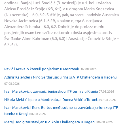
godina u Banjoj Luci. Smolčić (3. nositelj) je u 1. kolu svladao
Aleksu Postića iz Srbije (6:3, 6:1), a u drugom Marka Knezevica
(Nizozemska) – 6.0, 6:2. Sučić je, pak, na startu nadvisio Australca
Novaka Jacimovica (6:1, 6:29, a nakon njega Austrijanca
Alexandera Schenka – 6:0, 6:2. Dobrić je do prolaza među
posljednjih osam tenisačica na turniru došla uspjesima protiv
Šveđanke Alme Kahriman (6:0, 6:0) i Anastasije Čolović iz Srbije –
6:2, 6:0.
Pavić i Arevalo krenuli pobjedom u Montrealu
07.08.2026
Admir Kalender i Nino Serdarušić u finalu ATP Challengera u Hagenu
07.08.2026
Ivan Maraković u završnici juniorskog ITF turnira u Kranju
07.08.2026
Nikola Mektić ispao u Montrealu, a Donna Vekić u Torontu
07.08.2026
Ivan Maraković i Rene Bertos međusobno za završnicu juniorskog ITF
turnira u Kranju
06.08.2026
Matej Dodig zaustavljen u 2. kolu Challengera u Hagenu
06.08.2026