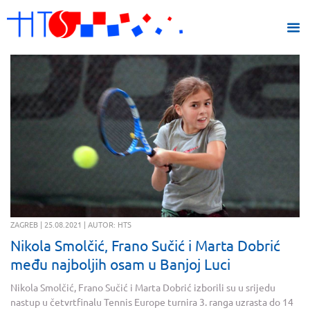
ZAGREB | 25.08.2021 | AUTOR: HTS
Nikola Smolčić, Frano Sučić i Marta Dobrić
među najboljih osam u Banjoj Luci
Nikola Smolčić, Frano Sučić i Marta Dobrić izborili su u srijedu
nastup u četvrtfinalu Tennis Europe turnira 3. ranga uzrasta do 14