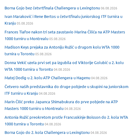
Borna Gojo bez četvrtfinala Challengera u Lexingtonu
06.08.2026
Ivan Maraković i Rene Bertos u četvrtfinalu juniorskog ITF turnira u
Kranju
05.08.2026
Frances Tiafoe nakon tri seta zaustavio Marina Čilića na ATP Masters
1000 turniru u Montrealu
05.08.2026
Madison Keys prejaka za Antoniju Ružić u drugom kolu WTA 1000
turnira u Torontu
05.08.2026
Donna Vekić uzela prvi set pa izgubila od Viktorije Golubić u 2. kolu
WTA 1000 turnira u Torontu
04.08.2026
Matej Dodig u 2. kolu ATP Challengera u Hagenu
04.08.2026
Četvero naših predstavnika do druge pobjede u skupini na juniorskom
ITF turniru u Kranju
04.08.2026
Marin Čilić preko Japanca Shimabukura do prve pobjede na ATP
Masters 1000 turniru u Montrealu
04.08.2026
Antonia Ružić preokretom protiv Francuskinje Boisson do 2. kola WTA
1000 turnira u Torontu
04.08.2026
Borna Gojo do 2. kola Challengera u Lexingtonu
04.08.2026