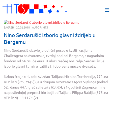
ZAGREB | 20.02.2018 | AUTOR: HTS
Nino Serdarušić izborio glavni ždrijeb u
Bergamu
Nino Serdarušić obavio je odlični posao u kvalifikacijama
Challengera na dvoranskoj tvrdoj podlozi Bergama, s nagradnim
fondom od 64 tisuće eura. U ulozi trećeg nositelja, Serdarušić je
izborio glavni turnir u Italiji s tri dobivena meča u dva seta.
Nakon što je u 1. kolu svladao Talijana Nicoloa Turchettija, 772. na
ATP listi (7:5, 7:6(5)), a u drugom Nizozemca Igora Sijslinga (nekad
52., danas 447. igrač svijeta) s 6:3, 6:4, 21-godišnji Zagrepčanin je
na posljednjoj prepreci bio bolji od Talijana Filippa Baldija (375. na
ATP listi) – 6:4 i 7:6(2).