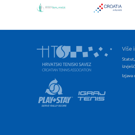
Više 
Statut,
izvješ
Izjava 