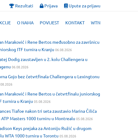
Rezultati
Prijava
Upute za prijavu
KCIJE
O NAMA
POVIJEST
KONTAKT
WTN
an Maraković i Rene Bertos međusobno za završnicu
niorskog ITF turnira u Kranju
06.08.2026
tej Dodig zaustavljen u 2. kolu Challengera u
agenu
06.08.2026
rna Gojo bez četvrtfinala Challengera u Lexingtonu
.08.2026
an Maraković i Rene Bertos u četvrtfinalu juniorskog
F turnira u Kranju
05.08.2026
ances Tiafoe nakon tri seta zaustavio Marina Čilića
 ATP Masters 1000 turniru u Montrealu
05.08.2026
dison Keys prejaka za Antoniju Ružić u drugom
lu WTA 1000 turnira u Torontu
05.08.2026