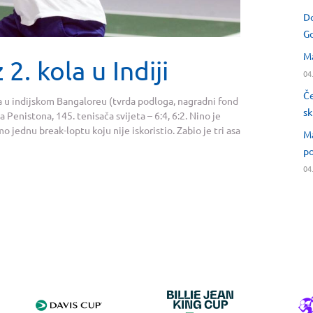
Do
Go
Ma
2. kola u Indiji
04
Če
a u indijskom Bangaloreu (tvrda podloga, nagradni fond
sk
Penistona, 145. tenisača svijeta – 6:4, 6:2. Nino je
o jednu break-loptu koju nije iskoristio. Zabio je tri asa
Ma
po
04