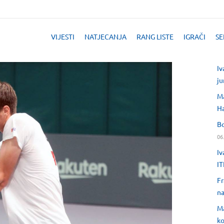
VIJESTI
NATJECANJA
RANG LISTE
IGRAČI
SE
Iv
ju
Ma
H
Bo
06
Iv
IT
Fr
na
Ma
ko