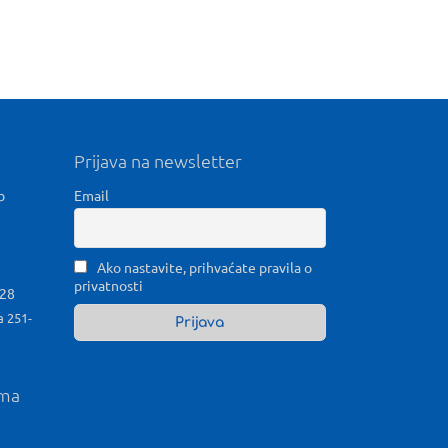
Prijava na newsletter
b
Email
Ako nastavite, prihvaćate pravila o
privatnosti
028
a 251-
ama