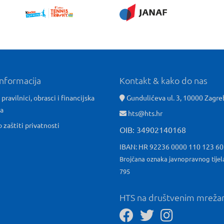
informacija
Kontakt & kako do nas
 pravilnici, obrasci i financijska
Gundulićeva ul. 3, 10000 Zagre
ća
hts@hts.hr
o zaštiti privatnosti
OIB: 34902140168
IBAN: HR 92236 0000 110 123 6
Brojčana oznaka javnopravnog tijel
795
HTS na društvenim mrež