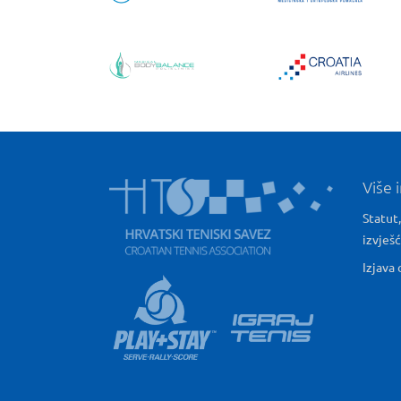
Više 
Statut,
izvješ
Izjava 