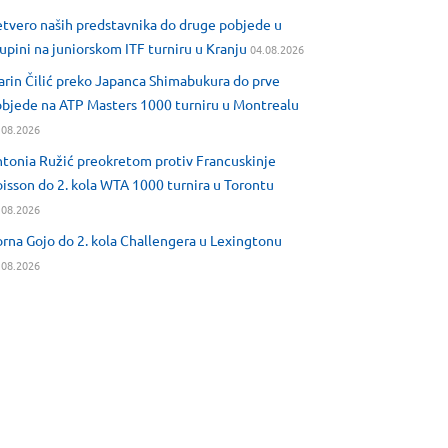
tvero naših predstavnika do druge pobjede u
upini na juniorskom ITF turniru u Kranju
04.08.2026
rin Čilić preko Japanca Shimabukura do prve
bjede na ATP Masters 1000 turniru u Montrealu
.08.2026
tonia Ružić preokretom protiv Francuskinje
isson do 2. kola WTA 1000 turnira u Torontu
.08.2026
rna Gojo do 2. kola Challengera u Lexingtonu
.08.2026