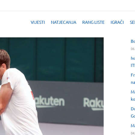
VIJESTI
NATJECANJA
RANG LISTE
IGRAČI
SE
Bo
06
Iv
IT
Fr
na
Ma
ko
Do
Go
Ma
04