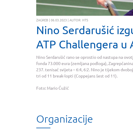
ZAGREB | 06.03.2023 | AUTOR: HTS
Nino Serdarušić izg
ATP Challengera u A
Nino Serdarušić rano se oprostio od nastupa na ovo
fonda 73.000 eura (zemljana podloga), Zagrepčanina
237. tenisač svijeta – 6:4, 6:2. Nino je tijekom dvoboj
tri od 11 break-lopti (Coppejans šest od 11).
Foto: Mario Ćužić
Organizacije