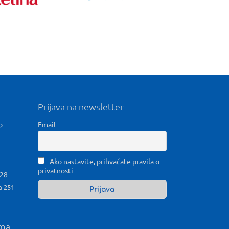
Prijava na newsletter
b
Email
Ako nastavite, prihvaćate pravila o
privatnosti
028
a 251-
ama