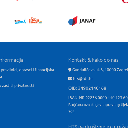
informacija
Kontakt & kako do nas
 pravilnici, obrasci i financijska
Gundulićeva ul. 3, 10000 Zagre
ća
hts@hts.hr
o zaštiti privatnosti
OIB: 34902140168
IBAN: HR 92236 0000 110 123 6
Brojčana oznaka javnopravnog tijel
795
HTS na društvenim mrež