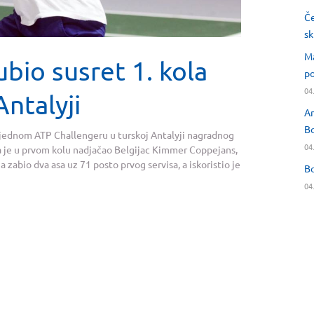
Če
sk
Ma
ubio susret 1. kola
po
04
ntalyji
An
Bo
tjednom ATP Challengeru u turskoj Antalyji nagradnog
04
 je u prvom kolu nadjačao Belgijac Kimmer Coppejans,
a zabio dva asa uz 71 posto prvog servisa, a iskoristio je
Bo
04