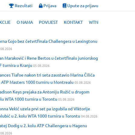
Rezultati
Prijava
Upute za prijavu
KCIJE
O NAMA
POVIJEST
KONTAKT
WTN
rna Gojo bez četvrtfinala Challengera u Lexingtonu
.08.2026
an Maraković i Rene Bertos u četvrtfinalu juniorskog
F turnira u Kranju
05.08.2026
ances Tiafoe nakon tri seta zaustavio Marina Čilića
 ATP Masters 1000 turniru u Montrealu
05.08.2026
dison Keys prejaka za Antoniju Ružić u drugom
lu WTA 1000 turnira u Torontu
05.08.2026
nna Vekić uzela prvi set pa izgubila od Viktorije
lubić u 2. kolu WTA 1000 turnira u Torontu
04.08.2026
tej Dodig u 2. kolu ATP Challengera u Hagenu
.08.2026