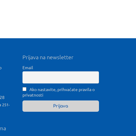
Prijava na newsletter
b
Email
Ako nastavite, prihvaćate pravila o
privatnosti
028
a 251-
ama