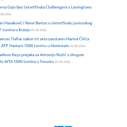
rna Gojo bez četvrtfinala Challengera u Lexingtonu
.08.2026
an Maraković i Rene Bertos u četvrtfinalu juniorskog
F turnira u Kranju
05.08.2026
ances Tiafoe nakon tri seta zaustavio Marina Čilića
 ATP Masters 1000 turniru u Montrealu
05.08.2026
dison Keys prejaka za Antoniju Ružić u drugom
lu WTA 1000 turnira u Torontu
05.08.2026