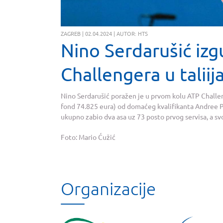
ZAGREB | 02.04.2024 | AUTOR: HTS
Nino Serdarušić izg
Challengera u taliij
Nino Serdarušić poražen je u prvom kolu ATP Challen
fond 74.825 eura) od domaćeg kvalifikanta Andree Pic
ukupno zabio dva asa uz 73 posto prvog servisa, a sv
Foto: Mario Ćužić
Organizacije