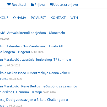
Rezultati
Prijava
Upute za prijavu
KCIJE
O NAMA
POVIJEST
KONTAKT
WTN
vić i Arevalo krenuli pobjedom u Montrealu
.08.2026
mir Kalender i Nino Serdarušić u finalu ATP
allengera u Hagenu
07.08.2026
an Maraković u završnici juniorskog ITF turnira u
anju
07.08.2026
kola Mektić ispao u Montrealu, a Donna Vekić u
orontu
07.08.2026
an Maraković i Rene Bertos međusobno za završnicu
niorskog ITF turnira u Kranju
06.08.2026
tej Dodig zaustavljen u 2. kolu Challengera u
agenu
06.08.2026