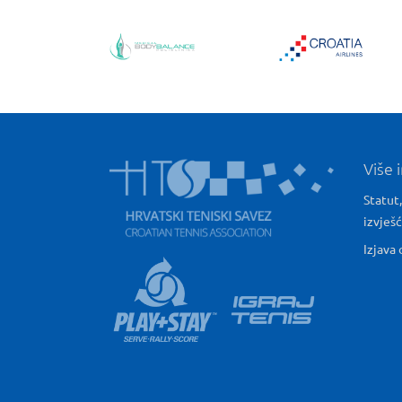
Više 
Statut,
izvješ
Izjava 