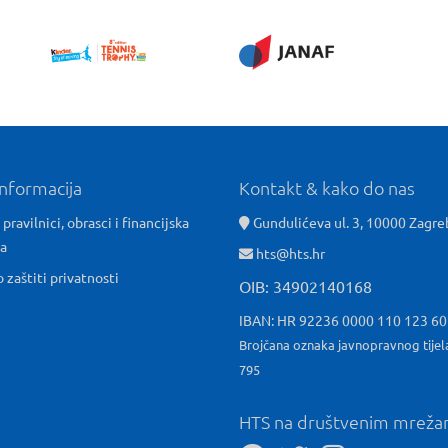
informacija
Kontakt & kako do nas
 pravilnici, obrasci i financijska
Gundulićeva ul. 3, 10000 Zagre
ća
hts@hts.hr
o zaštiti privatnosti
OIB: 34902140168
IBAN: HR 92236 0000 110 123 6
Brojčana oznaka javnopravnog tijel
795
HTS na društvenim mrež