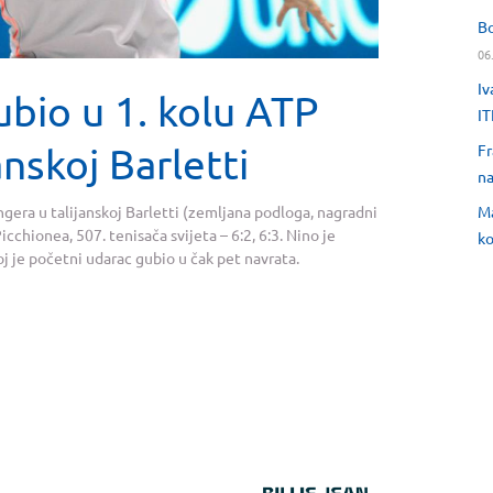
Bo
06
Iv
ubio u 1. kolu ATP
IT
anskoj Barletti
Fr
na
Ma
gera u talijanskoj Barletti (zemljana podloga, nagradni
chionea, 507. tenisača svijeta – 6:2, 6:3. Nino je
ko
oj je početni udarac gubio u čak pet navrata.