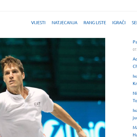
VIJESTI
NATJECANJA
RANG LISTE
IGRAČI
SE
Pa
07
Ad
Ch
Iv
Kr
Ni
T
Iv
ju
Ma
H