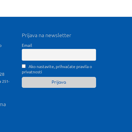
Prijava na newsletter
b
Email
Ako nastavite, prihvaćate pravila o
privatnosti
028
a 251-
ama