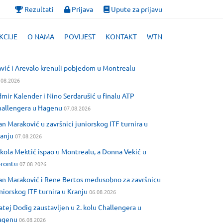
Rezultati
Prijava
Upute za prijavu
KCIJE
O NAMA
POVIJEST
KONTAKT
WTN
vić i Arevalo krenuli pobjedom u Montrealu
.08.2026
mir Kalender i Nino Serdarušić u finalu ATP
allengera u Hagenu
07.08.2026
an Maraković u završnici juniorskog ITF turnira u
anju
07.08.2026
kola Mektić ispao u Montrealu, a Donna Vekić u
orontu
07.08.2026
an Maraković i Rene Bertos međusobno za završnicu
niorskog ITF turnira u Kranju
06.08.2026
tej Dodig zaustavljen u 2. kolu Challengera u
agenu
06.08.2026