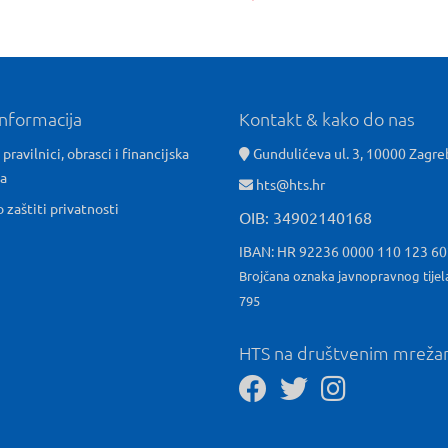
informacija
Kontakt & kako do nas
 pravilnici, obrasci i financijska
Gundulićeva ul. 3, 10000 Zagre
ća
hts@hts.hr
o zaštiti privatnosti
OIB: 34902140168
IBAN: HR 92236 0000 110 123 6
Brojčana oznaka javnopravnog tijel
795
HTS na društvenim mrež