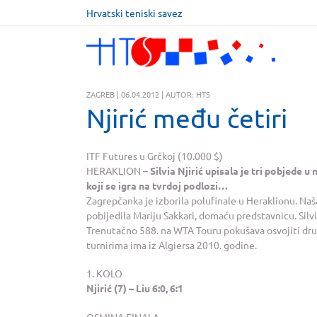
Hrvatski teniski savez
ZAGREB | 06.04.2012 | AUTOR: HTS
Njirić među četiri
ITF Futures u Grčkoj (10.000 $)
HERAKLION –
Silvia Njirić upisala je tri pobjede 
koji se igra na tvrdoj podlozi…
Zagrepčanka je izborila polufinale u Heraklionu. Naša
pobijedila Mariju Sakkari, domaću predstavnicu. Silvi
Trenutačno 588. na WTA Touru pokušava osvojiti drugi
turnirima ima iz Algiersa 2010. godine.
1. KOLO
Njirić (7) – Liu 6:0, 6:1
OSMINA FINALA