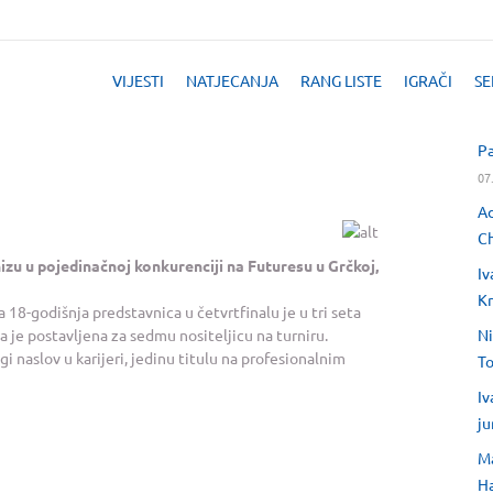
VIJESTI
NATJECANJA
RANG LISTE
IGRAČI
SE
Pa
07
Ad
Ch
u nizu u pojedinačnoj konkurenciji na Futuresu u Grčkoj,
Iv
Kr
 18-godišnja predstavnica u četvrtfinalu je u tri seta
a je postavljena za sedmu nositeljicu na turniru.
Ni
 naslov u karijeri, jedinu titulu na profesionalnim
T
Iv
ju
Ma
H