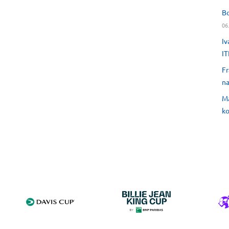
Bo
06
Iv
IT
Fr
na
Ma
ko