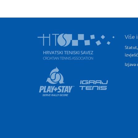
Više 
Statut,
izvješ
Izjava 