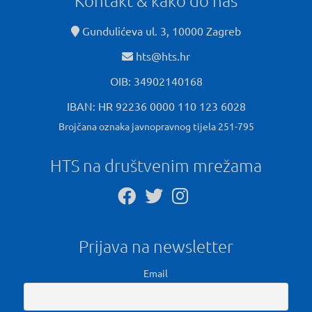
Kontakt & kako do nas
Gundulićeva ul. 3, 10000 Zagreb
hts@hts.hr
OIB: 34902140168
IBAN: HR 92236 0000 110 123 6028
Brojčana oznaka javnopravnog tijela 251-795
HTS na društvenim mrežama
Prijava na newsletter
Email