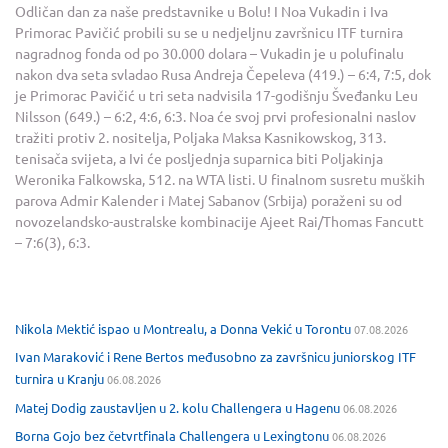
Odličan dan za naše predstavnike u Bolu! I Noa Vukadin i Iva
Primorac Pavičić probili su se u nedjeljnu završnicu ITF turnira
nagradnog fonda od po 30.000 dolara – Vukadin je u polufinalu
nakon dva seta svladao Rusa Andreja Čepeleva (419.) – 6:4, 7:5, dok
je Primorac Pavičić u tri seta nadvisila 17-godišnju Šveđanku Leu
Nilsson (649.) – 6:2, 4:6, 6:3. Noa će svoj prvi profesionalni naslov
tražiti protiv 2. nositelja, Poljaka Maksa Kasnikowskog, 313.
tenisača svijeta, a Ivi će posljednja suparnica biti Poljakinja
Weronika Falkowska, 512. na WTA listi. U finalnom susretu muških
parova Admir Kalender i Matej Sabanov (Srbija) poraženi su od
novozelandsko-australske kombinacije Ajeet Rai/Thomas Fancutt
– 7:6(3), 6:3.
Nikola Mektić ispao u Montrealu, a Donna Vekić u Torontu
07.08.2026
Ivan Maraković i Rene Bertos međusobno za završnicu juniorskog ITF
turnira u Kranju
06.08.2026
Matej Dodig zaustavljen u 2. kolu Challengera u Hagenu
06.08.2026
Borna Gojo bez četvrtfinala Challengera u Lexingtonu
06.08.2026