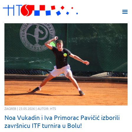
ZAGREB | 23.05.2026 | AUTOR: HTS
Noa Vukadin i Iva Primorac Pavičić izborili
završnicu ITF turnira u Bolu!