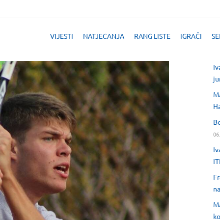
VIJESTI
NATJECANJA
RANG LISTE
IGRAČI
SE
Iv
ju
Ma
H
Bo
06
Iv
IT
Fr
na
Ma
ko