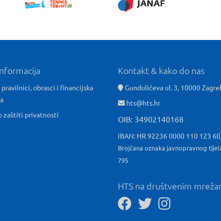
informacija
Kontakt & kako do nas
 pravilnici, obrasci i financijska
Gundulićeva ul. 3, 10000 Zagre
ća
hts@hts.hr
o zaštiti privatnosti
OIB: 34902140168
IBAN: HR 92236 0000 110 123 6
Brojčana oznaka javnopravnog tijel
795
HTS na društvenim mrež