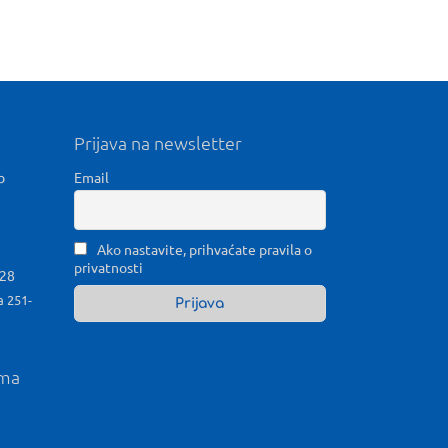
Prijava na newsletter
b
Email
Ako nastavite, prihvaćate pravila o
privatnosti
028
a 251-
ama