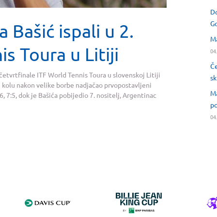
Do
Go
 Bašić ispali u 2.
Ma
s Toura u Litiji
04
Če
 četvrtfinale ITF World Tennis Toura u slovenskoj Litiji
sk
 kolu nakon velike borbe nadjačao prvopostavljeni
Ma
6, 7:5, dok je Bašića pobijedio 7. nositelj, Argentinac
po
04