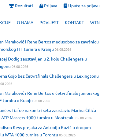
Rezultati
Prijava
Upute za prijavu
KCIJE
O NAMA
POVIJEST
KONTAKT
WTN
an Maraković i Rene Bertos međusobno za završnicu
niorskog ITF turnira u Kranju
06.08.2026
tej Dodig zaustavljen u 2. kolu Challengera u
agenu
06.08.2026
rna Gojo bez četvrtfinala Challengera u Lexingtonu
.08.2026
an Maraković i Rene Bertos u četvrtfinalu juniorskog
F turnira u Kranju
05.08.2026
ances Tiafoe nakon tri seta zaustavio Marina Čilića
 ATP Masters 1000 turniru u Montrealu
05.08.2026
dison Keys prejaka za Antoniju Ružić u drugom
lu WTA 1000 turnira u Torontu
05.08.2026