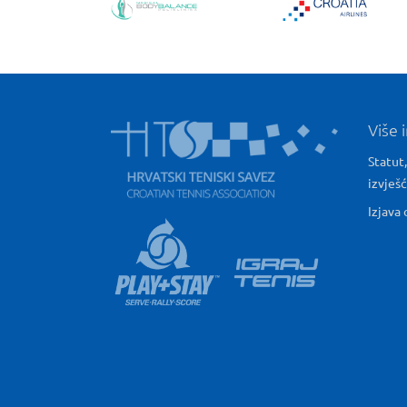
Više 
Statut,
izvješ
Izjava 