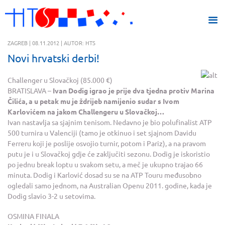
ZAGREB | 08.11.2012 | AUTOR: HTS
Novi hrvatski derbi!
Challenger u Slovačkoj (85.000 €)
BRATISLAVA –
Ivan Dodig igrao je prije dva tjedna protiv Marina
Čilića, a u petak mu je ždrijeb namijenio sudar s Ivom
Karlovićem na jakom Challengeru u Slovačkoj…
Ivan nastavlja sa sjajnim tenisom. Nedavno je bio polufinalist ATP
500 turnira u Valenciji (tamo je otkinuo i set sjajnom Davidu
Ferreru koji je poslije osvojio turnir, potom i Pariz), a na pravom
putu je i u Slovačkoj gdje će zaključiti sezonu. Dodig je iskoristio
po jednu break loptu u svakom setu, a meč je ukupno trajao 66
minuta. Dodig i Karlović dosad su se na ATP Touru međusobno
ogledali samo jednom, na Australian Openu 2011. godine, kada je
Dodig slavio 3-2 u setovima.
OSMINA FINALA