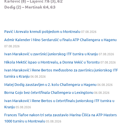
Karlović (8) – Lajović 7:6 (3), 6:2
Dodig (2) – Mertinak 6:4, 6:3
Pavić i Arevalo krenuli pobjedom u Montrealu
07.08.2026
Admir Kalender i Nino Serdarušić u finalu ATP Challengera u Hagenu
07.08.2026
Ivan Maraković u završnici juniorskog ITF turnira u Kranju
07.08.2026
Nikola Mektić ispao u Montrealu, a Donna Vekić u Torontu
07.08.2026
Ivan Maraković i Rene Bertos međusobno za završnicu juniorskog ITF
turnira u Kranju
06.08.2026
Matej Dodig zaustavljen u 2. kolu Challengera u Hagenu
06.08.2026
Borna Gojo bez četvrtfinala Challengera u Lexingtonu
06.08.2026
Ivan Maraković i Rene Bertos u četvrtfinalu juniorskog ITF turnira u
Kranju
05.08.2026
Frances Tiafoe nakon tri seta zaustavio Marina Čilića na ATP Masters
1000 turniru u Montrealu
05.08.2026