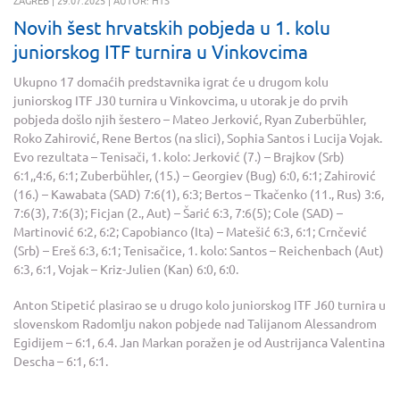
Novih šest hrvatskih pobjeda u 1. kolu
juniorskog ITF turnira u Vinkovcima
Ukupno 17 domaćih predstavnika igrat će u drugom kolu
juniorskog ITF J30 turnira u Vinkovcima, u utorak je do prvih
pobjeda došlo njih šestero – Mateo Jerković, Ryan Zuberbühler,
Roko Zahirović, Rene Bertos (na slici), Sophia Santos i Lucija Vojak.
Evo rezultata – Tenisači, 1. kolo: Jerković (7.) – Brajkov (Srb)
6:1,,4:6, 6:1; Zuberbühler, (15.) – Georgiev (Bug) 6:0, 6:1; Zahirović
(16.) – Kawabata (SAD) 7:6(1), 6:3; Bertos – Tkačenko (11., Rus) 3:6,
7:6(3), 7:6(3); Ficjan (2., Aut) – Šarić 6:3, 7:6(5); Cole (SAD) –
Martinović 6:2, 6:2; Capobianco (Ita) – Matešić 6:3, 6:1; Crnčević
(Srb) – Ereš 6:3, 6:1; Tenisačice, 1. kolo: Santos – Reichenbach (Aut)
6:3, 6:1, Vojak – Kriz-Julien (Kan) 6:0, 6:0.
Anton Stipetić plasirao se u drugo kolo juniorskog ITF J60 turnira u
slovenskom Radomlju nakon pobjede nad Talijanom Alessandrom
Egidijem – 6:1, 6.4. Jan Markan poražen je od Austrijanca Valentina
Descha – 6:1, 6:1.