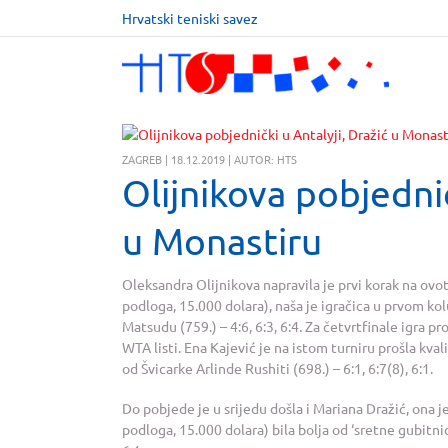
Hrvatski teniski savez
ZAGREB | 18.12.2019 | AUTOR: HTS
Olijnikova pobjednič
u Monastiru
Oleksandra Olijnikova napravila je prvi korak na ovot
podloga, 15.000 dolara), naša je igračica u prvom kol
Matsudu (759.) – 4:6, 6:3, 6:4. Za četvrtfinale igra pr
WTA listi. Ena Kajević je na istom turniru prošla kval
od Švicarke Arlinde Rushiti (698.) – 6:1, 6:7(8), 6:1.
Do pobjede je u srijedu došla i Mariana Dražić, ona j
podloga, 15.000 dolara) bila bolja od ‘sretne gubitni