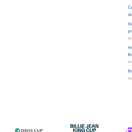
Če
sk
Ma
po
04
An
Bo
04
Bo
04