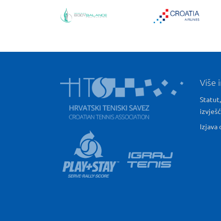
Više 
Statut,
izvješ
Izjava 