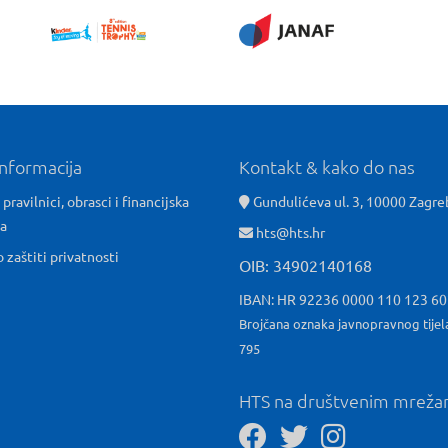
informacija
Kontakt & kako do nas
 pravilnici, obrasci i financijska
Gundulićeva ul. 3, 10000 Zagre
ća
hts@hts.hr
o zaštiti privatnosti
OIB: 34902140168
IBAN: HR 92236 0000 110 123 6
Brojčana oznaka javnopravnog tijel
795
HTS na društvenim mrež