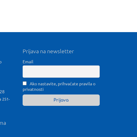
Prijava na newsletter
b
Email
Ako nastavite, prihvaćate pravila o
privatnosti
028
a 251-
ama