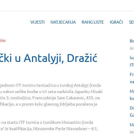
VIJESTI
NATJECANJA
RANG LISTE
IGRAČI
SE
Bo
06
ki u Antalyji, Dražić
Iv
IT
Fr
na
jednom ITF turniru tenisačica u turskoj Antalyji (tvrda
Ma
u nakon velike borbe u tri seta nadvisila Japanku Misaki
otiv 3. nositeljice, Francuskinje Sare Cakarevic, 435. na
ko
ifikacije, a u prvom kolu glavnog ždrijeba poražena je
Do
Go
e na startu ITF turnira u tuniškom Monastiru (tvrda
Ma
ce’ iz kvalifikacija, Nizozemke Perle Nieuwboer – 6:1,
04