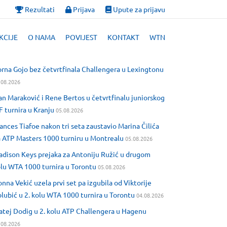
Rezultati
Prijava
Upute za prijavu
KCIJE
O NAMA
POVIJEST
KONTAKT
WTN
rna Gojo bez četvrtfinala Challengera u Lexingtonu
.08.2026
an Maraković i Rene Bertos u četvrtfinalu juniorskog
F turnira u Kranju
05.08.2026
ances Tiafoe nakon tri seta zaustavio Marina Čilića
 ATP Masters 1000 turniru u Montrealu
05.08.2026
dison Keys prejaka za Antoniju Ružić u drugom
lu WTA 1000 turnira u Torontu
05.08.2026
nna Vekić uzela prvi set pa izgubila od Viktorije
lubić u 2. kolu WTA 1000 turnira u Torontu
04.08.2026
tej Dodig u 2. kolu ATP Challengera u Hagenu
.08.2026