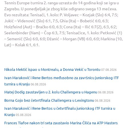
Tennis Europe turnira 2. ranga uzrasta do 14 godina koji se igra u
Zagrebu. U ponedjeljak je zbog kiše odigrano svega 13 mečeva.
Evo rezultata: Tenisači, 1. kolo: P. Voljavec – Kozjak (Slo) 6:4, 7:5;
Jukić – Videnovič (Slo) 6:1, 7:5, Ghia (Ita) – Bobetić 6:0, 6:3;
Holzfeind (Aut) – Bračko 6:0, 6:3; Cona (Ita) – Ilić 6:7(2), 6:3, 6:2;
Seelenbinder (Nam) – Čop 6:3, 7:5; Tenisačice, 1. kolo: Petković (1)
– Semenič (Slo) 6:0, 6:0; Džanić – Morgan (VB) 6:0, 6:0; Markina (10,
Lat) – Kolak 6:1, 6:1.
Nikola Mektić ispao u Montrealu, a Donna Vekić u Torontu
07.08.2026
Ivan Maraković i Rene Bertos međusobno za završnicu juniorskog ITF
turnira u Kranju
06.08.2026
Matej Dodig zaustavljen u 2. kolu Challengera u Hagenu
06.08.2026
Borna Gojo bez četvrtfinala Challengera u Lexingtonu
06.08.2026
Ivan Maraković i Rene Bertos u četvrtfinalu juniorskog ITF turnira u
Kranju
05.08.2026
Frances Tiafoe nakon tri seta zaustavio Marina Čilića na ATP Masters