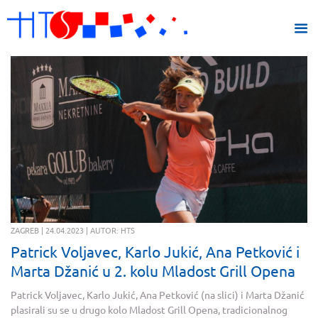
ZAGREB | 24.04.2023 | AUTOR: HTS
Patrick Voljavec, Karlo Jukić, Ana Petković i
Marta Džanić u 2. kolu Mladost Grill Opena
Patrick Voljavec, Karlo Jukić, Ana Petković (na slici) i Marta Džanić
plasirali su se u drugo kolo Mladost Grill Opena, tradicionalnog