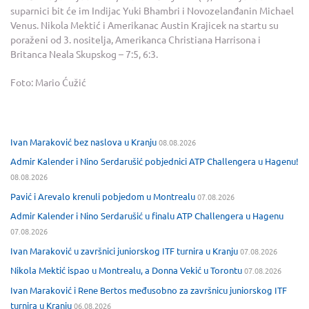
suparnici bit će im Indijac Yuki Bhambri i Novozelanđanin Michael
Venus. Nikola Mektić i Amerikanac Austin Krajicek na startu su
poraženi od 3. nositelja, Amerikanca Christiana Harrisona i
Britanca Neala Skupskog – 7:5, 6:3.
Foto: Mario Ćužić
Ivan Maraković bez naslova u Kranju
08.08.2026
Admir Kalender i Nino Serdarušić pobjednici ATP Challengera u Hagenu!
08.08.2026
Pavić i Arevalo krenuli pobjedom u Montrealu
07.08.2026
Admir Kalender i Nino Serdarušić u finalu ATP Challengera u Hagenu
07.08.2026
Ivan Maraković u završnici juniorskog ITF turnira u Kranju
07.08.2026
Nikola Mektić ispao u Montrealu, a Donna Vekić u Torontu
07.08.2026
Ivan Maraković i Rene Bertos međusobno za završnicu juniorskog ITF
turnira u Kranju
06.08.2026