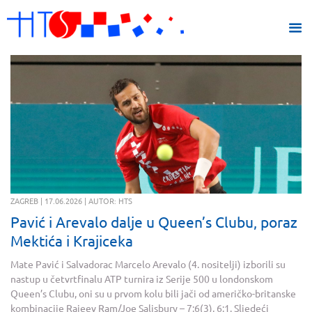
ZAGREB | 17.06.2026 | AUTOR: HTS
Pavić i Arevalo dalje u Queen’s Clubu, poraz
Mektića i Krajiceka
Mate Pavić i Salvadorac Marcelo Arevalo (4. nositelji) izborili su
nastup u četvrtfinalu ATP turnira iz Serije 500 u londonskom
Queen’s Clubu, oni su u prvom kolu bili jači od američko-britanske
kombinacije Rajeev Ram/Joe Salisbury – 7:6(3), 6:1. Sljedeći