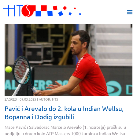
ZAGREB | 09.03.2025 | AUTOR: HTS
Pavić i Arevalo do 2. kola u Indian Wellsu,
Bopanna i Dodig izgubili
Mate Pavić i Salvadorac Marcelo Arevalo (1. nositelji) prošli su u
nedjelju u drugo kolo ATP Masters 1000 turnira u Indian Wellsu