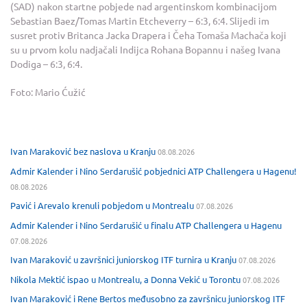
(SAD) nakon startne pobjede nad argentinskom kombinacijom
Sebastian Baez/Tomas Martin Etcheverry – 6:3, 6:4. Slijedi im
susret protiv Britanca Jacka Drapera i Čeha Tomaša Machača koji
su u prvom kolu nadjačali Indijca Rohana Bopannu i našeg Ivana
Dodiga – 6:3, 6:4.
Foto: Mario Ćužić
Ivan Maraković bez naslova u Kranju
08.08.2026
Admir Kalender i Nino Serdarušić pobjednici ATP Challengera u Hagenu!
08.08.2026
Pavić i Arevalo krenuli pobjedom u Montrealu
07.08.2026
Admir Kalender i Nino Serdarušić u finalu ATP Challengera u Hagenu
07.08.2026
Ivan Maraković u završnici juniorskog ITF turnira u Kranju
07.08.2026
Nikola Mektić ispao u Montrealu, a Donna Vekić u Torontu
07.08.2026
Ivan Maraković i Rene Bertos međusobno za završnicu juniorskog ITF