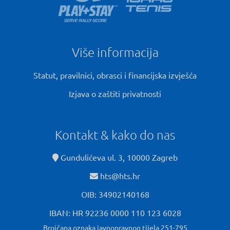
Više informacija
Statut, pravilnici, obrasci i financijska izvješća
Izjava o zaštiti privatnosti
Kontakt & kako do nas
Gundulićeva ul. 3, 10000 Zagreb
hts@hts.hr
OIB: 34902140168
IBAN: HR 92236 0000 110 123 6028
Brojčana oznaka javnopravnog tijela 251-795