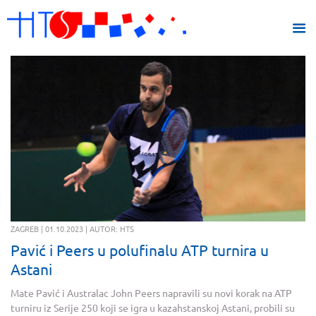
ZAGREB | 01.10.2023 | AUTOR: HTS
Pavić i Peers u polufinalu ATP turnira u
Astani
Mate Pavić i Australac John Peers napravili su novi korak na ATP
turniru iz Serije 250 koji se igra u kazahstanskoj Astani, probili su