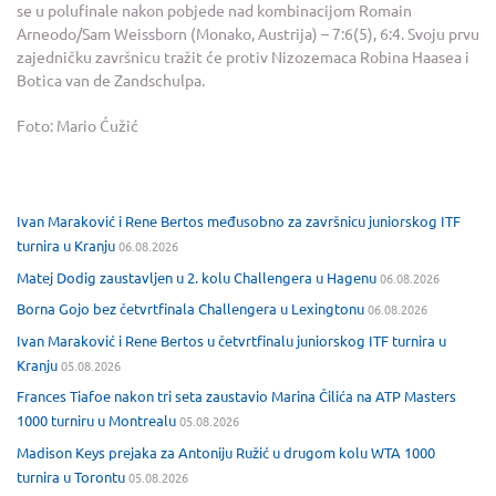
se u polufinale nakon pobjede nad kombinacijom Romain
Arneodo/Sam Weissborn (Monako, Austrija) – 7:6(5), 6:4. Svoju prvu
zajedničku završnicu tražit će protiv Nizozemaca Robina Haasea i
Botica van de Zandschulpa.
Foto: Mario Ćužić
Ivan Maraković i Rene Bertos međusobno za završnicu juniorskog ITF
turnira u Kranju
06.08.2026
Matej Dodig zaustavljen u 2. kolu Challengera u Hagenu
06.08.2026
Borna Gojo bez četvrtfinala Challengera u Lexingtonu
06.08.2026
Ivan Maraković i Rene Bertos u četvrtfinalu juniorskog ITF turnira u
Kranju
05.08.2026
Frances Tiafoe nakon tri seta zaustavio Marina Čilića na ATP Masters
1000 turniru u Montrealu
05.08.2026
Madison Keys prejaka za Antoniju Ružić u drugom kolu WTA 1000
turnira u Torontu
05.08.2026