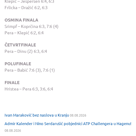
Klepić – Jespersen 6:4, 6:3
Frlicka – Dražić 6:2, 6:3
OSMINA FINALA
Srimpf – Koprčina 6:3, 7:6 (4)
Pera – Klepić 6:2, 6:4
ČETVRTFINALE
Pera – Dinu (2) 6:3, 6:4
POLUFINALE
Pera – Babić 7:6 (3), 7:6 (1)
FINALE
Hristea – Pera 6:3, 3:6, 6:4
Ivan Maraković bez naslova u Kranju
08.08.2026
Admir Kalender i Nino Serdarušić pobjednici ATP Challengera u Hagenu!
08.08.2026