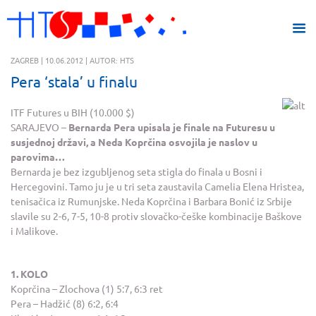
ZAGREB | 10.06.2012 | AUTOR: HTS
Pera ‘stala’ u finalu
ITF Futures u BIH (10.000 $)
SARAJEVO –
Bernarda Pera upisala je finale na Futuresu u
susjednoj državi, a Neda Koprčina osvojila je naslov u
parovima…
Bernarda je bez izgubljenog seta stigla do finala u Bosni i
Hercegovini. Tamo ju je u tri seta zaustavila Camelia Elena Hristea,
tenisačica iz Rumunjske. Neda Koprčina i Barbara Bonić iz Srbije
slavile su 2-6, 7-5, 10-8 protiv slovačko-češke kombinacije Baškove
i Malikove.
1. KOLO
Koprčina – Zlochova (1) 5:7, 6:3 ret
Pera – Hadžić (8) 6:2, 6:4