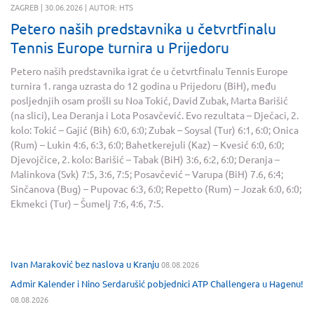
ZAGREB | 30.06.2026 | AUTOR: HTS
Petero naših predstavnika u četvrtfinalu
Tennis Europe turnira u Prijedoru
Petero naših predstavnika igrat će u četvrtfinalu Tennis Europe
turnira 1. ranga uzrasta do 12 godina u Prijedoru (BiH), među
posljednjih osam prošli su Noa Tokić, David Zubak, Marta Barišić
(na slici), Lea Deranja i Lota Posavčević. Evo rezultata – Dječaci, 2.
kolo: Tokić – Gajić (Bih) 6:0, 6:0; Zubak – Soysal (Tur) 6:1, 6:0; Onica
(Rum) – Lukin 4:6, 6:3, 6:0; Bahetkerejuli (Kaz) – Kvesić 6:0, 6:0;
Djevojčice, 2. kolo: Barišić – Tabak (BiH) 3:6, 6:2, 6:0; Deranja –
Malinkova (Svk) 7:5, 3:6, 7:5; Posavčević – Varupa (BiH) 7.6, 6:4;
Sinčanova (Bug) – Pupovac 6:3, 6:0; Repetto (Rum) – Jozak 6:0, 6:0;
Ekmekci (Tur) – Šumelj 7:6, 4:6, 7:5.
Ivan Maraković bez naslova u Kranju
08.08.2026
Admir Kalender i Nino Serdarušić pobjednici ATP Challengera u Hagenu!
08.08.2026