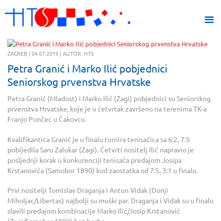
ZAGREB | 04.07.2019 | AUTOR: HTS
Petra Granić i Marko Ilić pobjednici
Seniorskog prvenstva Hrvatske
Petra Granić (Mladost) i Marko Ilić (Zagi) pobjednici su Seniorskog
prvenstva Hrvatske, koje je u četvrtak završeno na terenima TK-a
Franjo Punčec u Čakovcu.
Kvalifikantica Granić je u finalu turnira tenisačica sa 6:2, 7:5
pobijedila Saru Zalukar (Zagi). Četvrti nositelj Ilić napravio je
posljednji korak u konkurenciji tenisača predajom Josipa
Krstanovića (Samobor 1890) kod zaostatka od 7:5, 3:1 u finalu.
Prvi nositelji Tomislav Draganja i Antun Vidak (Donji
Miholjac/Libertas) najbolji su muški par. Draganja i Vidak su u finalu
slavili predajom kombinacije Marko Ilić/Josip Krstanović