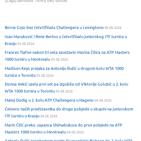
(Zagi/Samobor 1890) bez borbe.
Borna Gojo bez četvrtfinala Challengera u Lexingtonu
06.08.2026
Ivan Maraković i Rene Bertos u četvrtfinalu juniorskog ITF turnira u
Kranju
05.08.2026
Frances Tiafoe nakon tri seta zaustavio Marina Čilića na ATP Masters
1000 turniru u Montrealu
05.08.2026
Madison Keys prejaka za Antoniju Ružić u drugom kolu WTA 1000
turnira u Torontu
05.08.2026
Donna Vekić uzela prvi set pa izgubila od Viktorije Golubić u 2. kolu
WTA 1000 turnira u Torontu
04.08.2026
Matej Dodig u 2. kolu ATP Challengera u Hagenu
04.08.2026
Četvero naših predstavnika do druge pobjede u skupini na juniorskom
ITF turniru u Kranju
04.08.2026
Marin Čilić preko Japanca Shimabukura do prve pobjede na ATP
Masters 1000 turniru u Montrealu
04.08.2026
Antonia Ružić preokretom protiv Francuskinje Boisson do 2. kola WTA