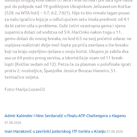
put do pobjede nad 19-godišnjom Ukrajinkom Jelizavetom Kotliar
(528. na WTA listi) – 5:7, 6:2, 7:6(1). Nije to bio nimalo lagan posao
za našu igračicu koja je u odlučujućem setu imala prednost od 4:1
da bi zatim ušla u probleme. Gubi četiri uzastopna gema i njena
suparnica dolazi od vodstva od 5:4. Marčinko nakon toga u 11.
gemu dolazi do novog breaka, no kod 6:5 na svoj početni udarac ne
uspijeva realizirati dvije meč-lopte pa priča završava u tie-breaku
koji na kraju uvjerljivo rješava u svoju korist. Ukupno je zabila dva
asa uz 64 posto prvog servisa, a iskoristila je osam od 11 break-
lopti (Kotliar sedam od 12). Petra će za plasman u polufinale igrati
protiv 2. nositeljice, Španjolke Jessice Bouzas Maneiro, 51.
tenisačice svijeta.
Foto: Marija Lozančić
Admir Kalender i Nino Serdarušić u finalu ATP Challengera u Hagenu
07.08.2026
Ivan Maraković u završnici juniorskog ITF turnira u Kranju
07.08.2026