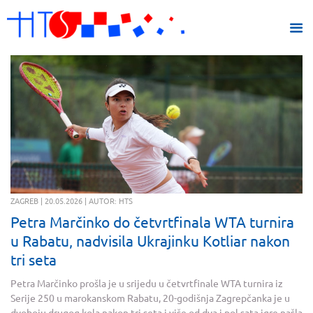
ZAGREB | 20.05.2026 | AUTOR: HTS
Petra Marčinko do četvrtfinala WTA turnira
u Rabatu, nadvisila Ukrajinku Kotliar nakon
tri seta
Petra Marčinko prošla je u srijedu u četvrtfinale WTA turnira iz
Serije 250 u marokanskom Rabatu, 20-godišnja Zagrepčanka je u
dvoboju drugog kola nakon tri seta i više od dva i pol sata igre našla