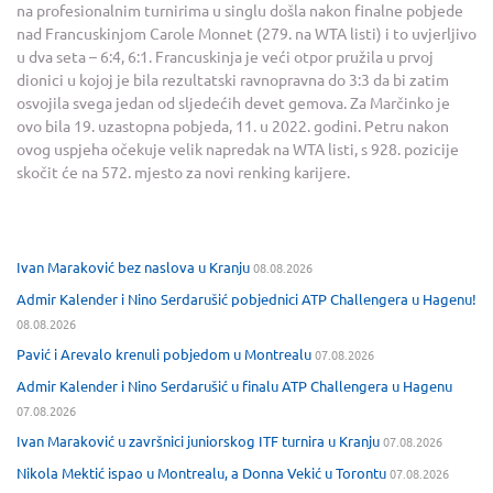
na profesionalnim turnirima u singlu došla nakon finalne pobjede
nad Francuskinjom Carole Monnet (279. na WTA listi) i to uvjerljivo
u dva seta – 6:4, 6:1. Francuskinja je veći otpor pružila u prvoj
dionici u kojoj je bila rezultatski ravnopravna do 3:3 da bi zatim
osvojila svega jedan od sljedećih devet gemova. Za Marčinko je
ovo bila 19. uzastopna pobjeda, 11. u 2022. godini. Petru nakon
ovog uspjeha očekuje velik napredak na WTA listi, s 928. pozicije
skočit će na 572. mjesto za novi renking karijere.
Ivan Maraković bez naslova u Kranju
08.08.2026
Admir Kalender i Nino Serdarušić pobjednici ATP Challengera u Hagenu!
08.08.2026
Pavić i Arevalo krenuli pobjedom u Montrealu
07.08.2026
Admir Kalender i Nino Serdarušić u finalu ATP Challengera u Hagenu
07.08.2026
Ivan Maraković u završnici juniorskog ITF turnira u Kranju
07.08.2026
Nikola Mektić ispao u Montrealu, a Donna Vekić u Torontu
07.08.2026