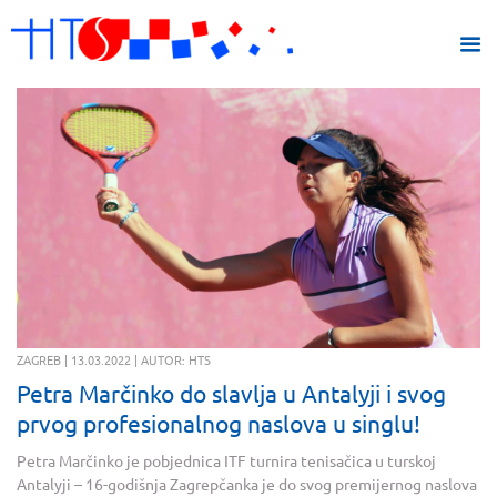
ZAGREB | 13.03.2022 | AUTOR: HTS
Petra Marčinko do slavlja u Antalyji i svog
prvog profesionalnog naslova u singlu!
Petra Marčinko je pobjednica ITF turnira tenisačica u turskoj
Antalyji – 16-godišnja Zagrepčanka je do svog premijernog naslova