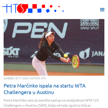
ZAGREB | 03.11.2025 | AUTOR: HTS
Petra Marčinko ispala na startu WTA
Challengera u Austinu
Petra Marčinko rano je završila nastup na ovotjednom WTA 125
Challengeru u Austinu (SAD), bolja od naše igračice bila je