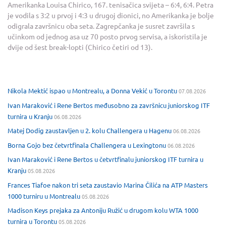
Amerikanka Louisa Chirico, 167. tenisačica svijeta – 6:4, 6:4. Petra
je vodila s 3:2 u prvoj i 4:3 u drugoj dionici, no Amerikanka je bolje
odigrala završnicu oba seta. Zagrepčanka je susret završila s
učinkom od jednog asa uz 70 posto prvog servisa, a iskoristila je
dvije od šest break-lopti (Chirico četiri od 13).
Nikola Mektić ispao u Montrealu, a Donna Vekić u Torontu
07.08.2026
Ivan Maraković i Rene Bertos međusobno za završnicu juniorskog ITF
turnira u Kranju
06.08.2026
Matej Dodig zaustavljen u 2. kolu Challengera u Hagenu
06.08.2026
Borna Gojo bez četvrtfinala Challengera u Lexingtonu
06.08.2026
Ivan Maraković i Rene Bertos u četvrtfinalu juniorskog ITF turnira u
Kranju
05.08.2026
Frances Tiafoe nakon tri seta zaustavio Marina Čilića na ATP Masters
1000 turniru u Montrealu
05.08.2026
Madison Keys prejaka za Antoniju Ružić u drugom kolu WTA 1000
turnira u Torontu
05.08.2026