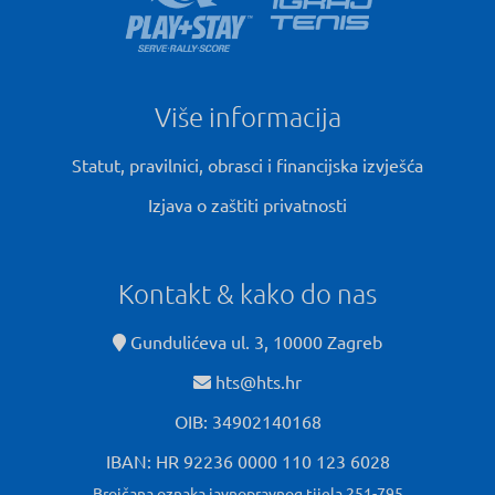
Više informacija
Statut, pravilnici, obrasci i financijska izvješća
Izjava o zaštiti privatnosti
Kontakt & kako do nas
Gundulićeva ul. 3, 10000 Zagreb
hts@hts.hr
OIB: 34902140168
IBAN: HR 92236 0000 110 123 6028
Brojčana oznaka javnopravnog tijela 251-795