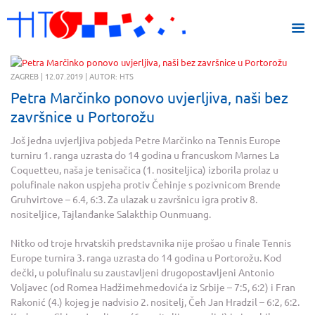
ZAGREB | 12.07.2019 | AUTOR: HTS
Petra Marčinko ponovo uvjerljiva, naši bez
završnice u Portorožu
Još jedna uvjerljiva pobjeda Petre Marčinko na Tennis Europe
turniru 1. ranga uzrasta do 14 godina u francuskom Marnes La
Coquetteu, naša je tenisačica (1. nositeljica) izborila prolaz u
polufinale nakon uspjeha protiv Čehinje s pozivnicom Brende
Gruhvirtove – 6.4, 6:3. Za ulazak u završnicu igra protiv 8.
nositeljice, Tajlanđanke Salakthip Ounmuang.
Nitko od troje hrvatskih predstavnika nije prošao u finale Tennis
Europe turnira 3. ranga uzrasta do 14 godina u Portorožu. Kod
dečki, u polufinalu su zaustavljeni drugopostavljeni Antonio
Voljavec (od Romea Hadžimehmedovića iz Srbije – 7:5, 6:2) i Fran
Rakonić (4.) kojeg je nadvisio 2. nositelj, Čeh Jan Hradzil – 6:2, 6:2.