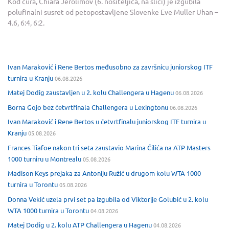
Kod cura, Chiara Jerolimov (6. nositeljica, na slici) je izgubila
polufinalni susret od petopostavljene Slovenke Eve Muller Uhan –
4.6, 6:4, 6:2.
Ivan Maraković i Rene Bertos međusobno za završnicu juniorskog ITF
turnira u Kranju
06.08.2026
Matej Dodig zaustavljen u 2. kolu Challengera u Hagenu
06.08.2026
Borna Gojo bez četvrtfinala Challengera u Lexingtonu
06.08.2026
Ivan Maraković i Rene Bertos u četvrtfinalu juniorskog ITF turnira u
Kranju
05.08.2026
Frances Tiafoe nakon tri seta zaustavio Marina Čilića na ATP Masters
1000 turniru u Montrealu
05.08.2026
Madison Keys prejaka za Antoniju Ružić u drugom kolu WTA 1000
turnira u Torontu
05.08.2026
Donna Vekić uzela prvi set pa izgubila od Viktorije Golubić u 2. kolu
WTA 1000 turnira u Torontu
04.08.2026
Matej Dodig u 2. kolu ATP Challengera u Hagenu
04.08.2026