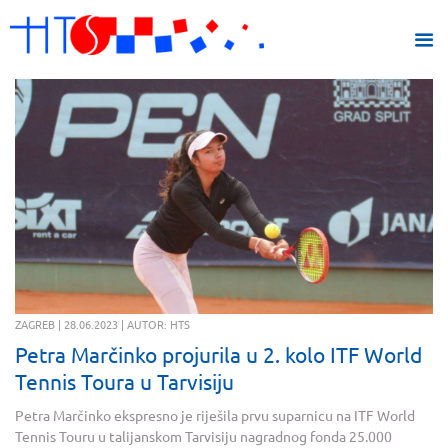
ZAGREB | 28.06.2023 | AUTOR: HTS
Petra Marčinko projurila u 2. kolo ITF World
Tennis Toura u Tarvisiju
Petra Marčinko ekspresno je riješila prvu suparnicu na ITF World
Tennis Touru u talijanskom Tarvisiju nagradnog fonda 25.000