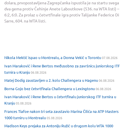
dolara, prvopostavljena Zagrepčanka ispustila je na startu svega
dva gema protiv Čehinje Anete Laboutkove (536. na WTA listi) –
6:2, 6:0. Za prolaz u četvrtfinale igra protiv Talijanke Federice Di
Sarre, 604. na WTA listi.
Nikola Mektić ispao u Montrealu, a Donna Vekić u Torontu
07.08.2026
Ivan Maraković i Rene Bertos međusobno za završnicu juniorskog ITF
turnira u Kranju
06.08.2026
Matej Dodig zaustavljen u 2. kolu Challengera u Hagenu
06.08.2026
Borna Gojo bez četvrtfinala Challengera u Lexingtonu
06.08.2026
Ivan Maraković i Rene Bertos u četvrtfinalu juniorskog ITF turnira u
Kranju
05.08.2026
Frances Tiafoe nakon tri seta zaustavio Marina Čilića na ATP Masters
1000 turniru u Montrealu
05.08.2026
Madison Keys prejaka za Antoniju Ružić u drugom kolu WTA 1000