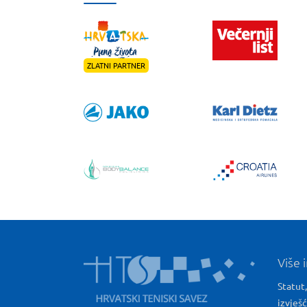
ZLATNI PARTNER
Više 
Statut,
izvješ