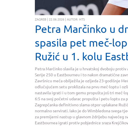
ZAGREB | 22.06.2026 | AUTOR: HTS
Petra Marčinko u dr
spasila pet meč-lop
Ružić u 1. kolu Eas
Petra Marčinko slavila je u hrvatskoj dvoboju protiv
Serije 250 u Eastbourneu i to nakon dramatične završn
Završnicu meča obilježila je ozljeda 23-godišnje Me
odlučujućem setu proklizala na prvu meč-loptu i ozlij
nastavila igrati i u tom gemu propušta još tri meč-lo
6:5 na svoj početni udarac propušta i petu loptu za 
Zagrepčanka definitivno slama otpor uplakane Ružić 
normalno servirati. Iako je do Wimbledona svega tje
za premijerni nastup u glavnom ždrijebu najvećeg s
Eastbournea igrati protiv pobjednice sraza Krejčikova