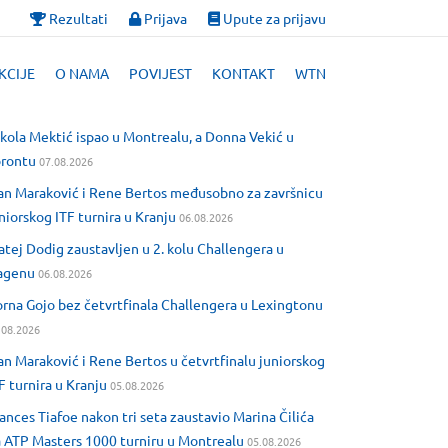
Rezultati
Prijava
Upute za prijavu
KCIJE
O NAMA
POVIJEST
KONTAKT
WTN
kola Mektić ispao u Montrealu, a Donna Vekić u
orontu
07.08.2026
an Maraković i Rene Bertos međusobno za završnicu
niorskog ITF turnira u Kranju
06.08.2026
tej Dodig zaustavljen u 2. kolu Challengera u
agenu
06.08.2026
rna Gojo bez četvrtfinala Challengera u Lexingtonu
.08.2026
an Maraković i Rene Bertos u četvrtfinalu juniorskog
F turnira u Kranju
05.08.2026
ances Tiafoe nakon tri seta zaustavio Marina Čilića
 ATP Masters 1000 turniru u Montrealu
05.08.2026