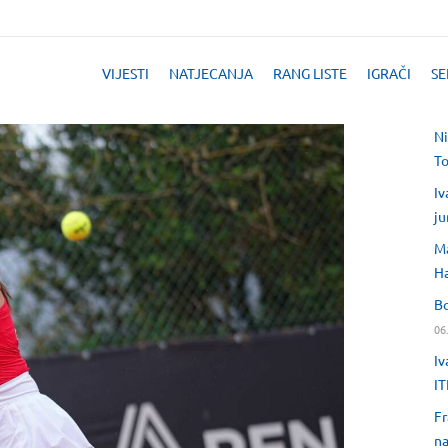
VIJESTI
NATJECANJA
RANG LISTE
IGRAČI
SE
Ni
T
Iv
ju
Ma
H
Bo
06
Iv
IT
Fr
na