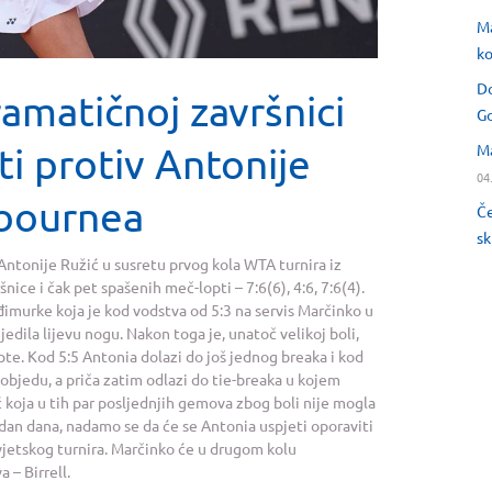
Ma
ko
Do
amatičnoj završnici
Go
ti protiv Antonije
Ma
04
tbournea
Če
sk
 Antonije Ružić u susretu prvog kola WTA turnira iz
ice i čak pet spašenih meč-lopti – 7:6(6), 4:6, 7:6(4).
đimurke koja je kod vodstva od 5:3 na servis Marčinko u
edila lijevu nogu. Nakon toga je, unatoč velikoj boli,
pte. Kod 5:5 Antonia dolazi do još jednog breaka i kod
pobjedu, a priča zatim odlazi do tie-breaka u kojem
koja u tih par posljednjih gemova zbog boli nije mogla
dan dana, nadamo se da će se Antonia uspjeti oporaviti
vjetskog turnira. Marčinko će u drugom kolu
 – Birrell.