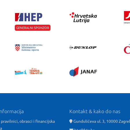
GENERALNI SPONZOR
informacija
Kontakt & kako do nas
 pravilnici, obrasci i financijska
Gundulićeva ul. 3, 10000 Zagre
ća