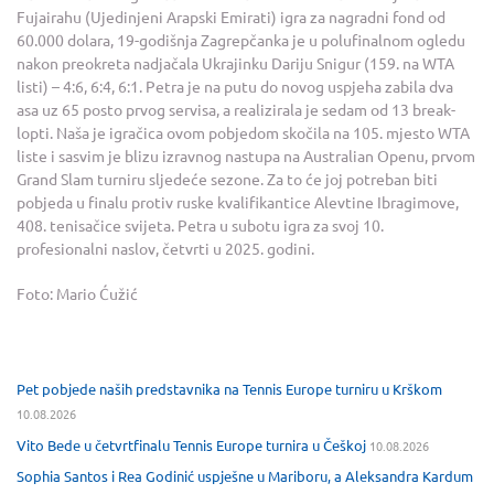
Fujairahu (Ujedinjeni Arapski Emirati) igra za nagradni fond od
60.000 dolara, 19-godišnja Zagrepčanka je u polufinalnom ogledu
nakon preokreta nadjačala Ukrajinku Dariju Snigur (159. na WTA
listi) – 4:6, 6:4, 6:1. Petra je na putu do novog uspjeha zabila dva
asa uz 65 posto prvog servisa, a realizirala je sedam od 13 break-
lopti. Naša je igračica ovom pobjedom skočila na 105. mjesto WTA
liste i sasvim je blizu izravnog nastupa na Australian Openu, prvom
Grand Slam turniru sljedeće sezone. Za to će joj potreban biti
pobjeda u finalu protiv ruske kvalifikantice Alevtine Ibragimove,
408. tenisačice svijeta. Petra u subotu igra za svoj 10.
profesionalni naslov, četvrti u 2025. godini.
Foto: Mario Ćužić
Pet pobjede naših predstavnika na Tennis Europe turniru u Krškom
10.08.2026
Vito Bede u četvrtfinalu Tennis Europe turnira u Češkoj
10.08.2026
Sophia Santos i Rea Godinić uspješne u Mariboru, a Aleksandra Kardum