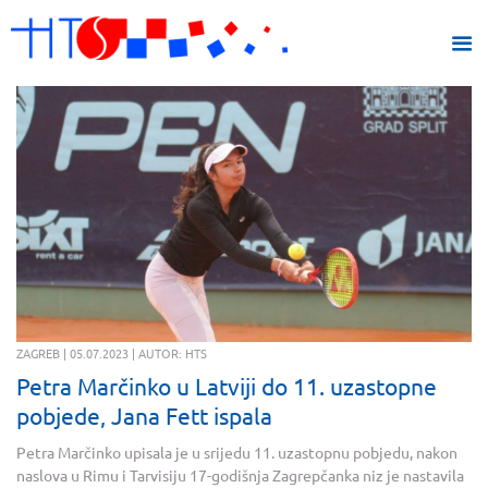
ZAGREB | 05.07.2023 | AUTOR: HTS
Petra Marčinko u Latviji do 11. uzastopne
pobjede, Jana Fett ispala
Petra Marčinko upisala je u srijedu 11. uzastopnu pobjedu, nakon
naslova u Rimu i Tarvisiju 17-godišnja Zagrepčanka niz je nastavila