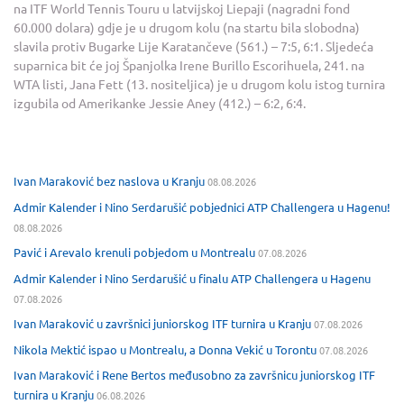
na ITF World Tennis Touru u latvijskoj Liepaji (nagradni fond
60.000 dolara) gdje je u drugom kolu (na startu bila slobodna)
slavila protiv Bugarke Lije Karatančeve (561.) – 7:5, 6:1. Sljedeća
suparnica bit će joj Španjolka Irene Burillo Escorihuela, 241. na
WTA listi, Jana Fett (13. nositeljica) je u drugom kolu istog turnira
izgubila od Amerikanke Jessie Aney (412.) – 6:2, 6:4.
Ivan Maraković bez naslova u Kranju
08.08.2026
Admir Kalender i Nino Serdarušić pobjednici ATP Challengera u Hagenu!
08.08.2026
Pavić i Arevalo krenuli pobjedom u Montrealu
07.08.2026
Admir Kalender i Nino Serdarušić u finalu ATP Challengera u Hagenu
07.08.2026
Ivan Maraković u završnici juniorskog ITF turnira u Kranju
07.08.2026
Nikola Mektić ispao u Montrealu, a Donna Vekić u Torontu
07.08.2026
Ivan Maraković i Rene Bertos međusobno za završnicu juniorskog ITF
turnira u Kranju
06.08.2026