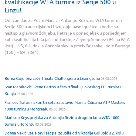
kvalifikacije WTA turnira iz Serije 500 u
Linzu!
Odličan dan za Petru Martić i Antoniju Ružić na WTA turniru iz
Serije 500 u austrijskom Linzu, obje naše igračice izborile su
nastup u glavnom ždrijebu. Petra je u ponedjeljak u posljednjem
kolu kvalifikacija bila jača od Turkinje Zeynep Sonmez (94. na WTA
listi) – 6:3, 6:4, dok je Antonia slavila protiv Britanke Jodie Burrage
(150.) – 6:4, 7:6(1).
Borna Gojo bez četvrtfinala Challengera u Lexingtonu
06.08.2026
Ivan Maraković i Rene Bertos u četvrtfinalu juniorskog ITF turnira u
Kranju
05.08.2026
Frances Tiafoe nakon tri seta zaustavio Marina Čilića na ATP Masters
1000 turniru u Montrealu
05.08.2026
Madison Keys prejaka za Antoniju Ružić u drugom kolu WTA 1000
turnira u Torontu
05.08.2026
Donna Vekić uzela prvi set pa izgubila od Viktorije Golubić u 2. kolu