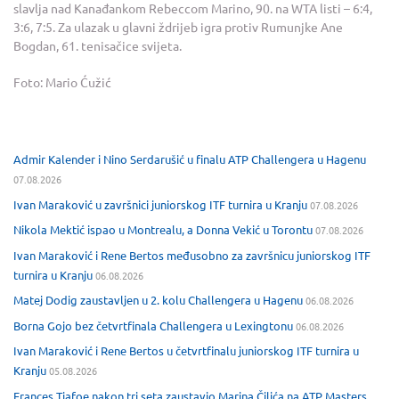
slavlja nad Kanađankom Rebeccom Marino, 90. na WTA listi – 6:4,
3:6, 7:5. Za ulazak u glavni ždrijeb igra protiv Rumunjke Ane
Bogdan, 61. tenisačice svijeta.
Foto: Mario Ćužić
Admir Kalender i Nino Serdarušić u finalu ATP Challengera u Hagenu
07.08.2026
Ivan Maraković u završnici juniorskog ITF turnira u Kranju
07.08.2026
Nikola Mektić ispao u Montrealu, a Donna Vekić u Torontu
07.08.2026
Ivan Maraković i Rene Bertos međusobno za završnicu juniorskog ITF
turnira u Kranju
06.08.2026
Matej Dodig zaustavljen u 2. kolu Challengera u Hagenu
06.08.2026
Borna Gojo bez četvrtfinala Challengera u Lexingtonu
06.08.2026
Ivan Maraković i Rene Bertos u četvrtfinalu juniorskog ITF turnira u
Kranju
05.08.2026
Frances Tiafoe nakon tri seta zaustavio Marina Čilića na ATP Masters