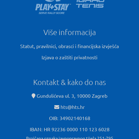
Više informacija
Statut, pravilnici, obrasci i financijska izvješća
Izjava o zaštiti privatnosti
Kontakt & kako do nas
Gundulićeva ul. 3, 10000 Zagreb
hts@hts.hr
OIB: 34902140168
IBAN: HR 92236 0000 110 123 6028
Brojčana oznaka javnopravnog tijela 251-795