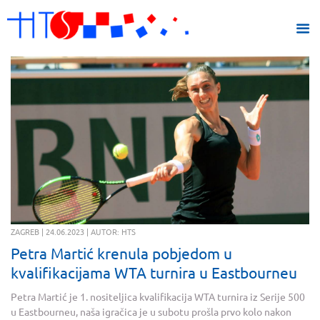
ZAGREB | 24.06.2023 | AUTOR: HTS
Petra Martić krenula pobjedom u
kvalifikacijama WTA turnira u Eastbourneu
Petra Martić je 1. nositeljica kvalifikacija WTA turnira iz Serije 500
u Eastbourneu, naša igračica je u subotu prošla prvo kolo nakon