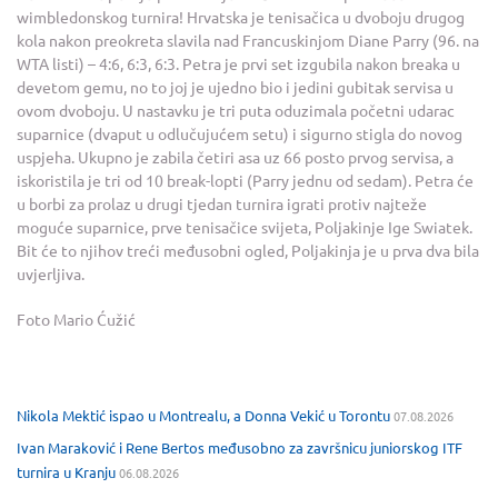
wimbledonskog turnira! Hrvatska je tenisačica u dvoboju drugog
kola nakon preokreta slavila nad Francuskinjom Diane Parry (96. na
WTA listi) – 4:6, 6:3, 6:3. Petra je prvi set izgubila nakon breaka u
devetom gemu, no to joj je ujedno bio i jedini gubitak servisa u
ovom dvoboju. U nastavku je tri puta oduzimala početni udarac
suparnice (dvaput u odlučujućem setu) i sigurno stigla do novog
uspjeha. Ukupno je zabila četiri asa uz 66 posto prvog servisa, a
iskoristila je tri od 10 break-lopti (Parry jednu od sedam). Petra će
u borbi za prolaz u drugi tjedan turnira igrati protiv najteže
moguće suparnice, prve tenisačice svijeta, Poljakinje Ige Swiatek.
Bit će to njihov treći međusobni ogled, Poljakinja je u prva dva bila
uvjerljiva.
Foto Mario Ćužić
Nikola Mektić ispao u Montrealu, a Donna Vekić u Torontu
07.08.2026
Ivan Maraković i Rene Bertos međusobno za završnicu juniorskog ITF
turnira u Kranju
06.08.2026