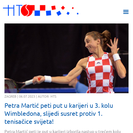
ZAGREB | 06.07.2023 | AUTOR: HTS
Petra Martić peti put u karijeri u 3. kolu
Wimbledona, slijedi susret protiv 1.
tenisačice svijeta!
Petra Martić peti je put u karijeri izborila nastup u trećem kolu