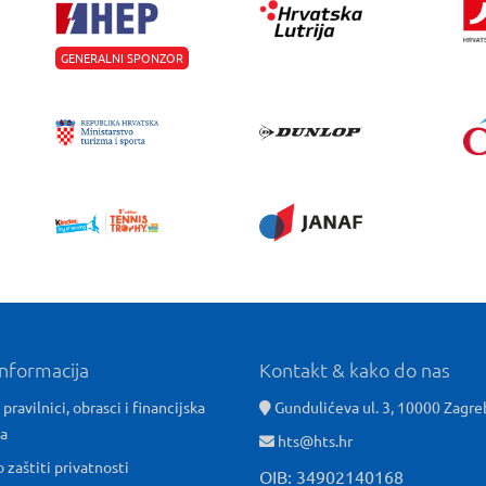
GENERALNI SPONZOR
informacija
Kontakt & kako do nas
 pravilnici, obrasci i financijska
Gundulićeva ul. 3, 10000 Zagre
ća
hts@hts.hr
o zaštiti privatnosti
OIB: 34902140168