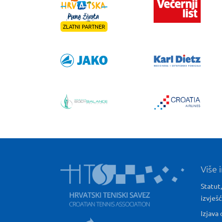
ZLATNI PARTNER
Više 
Statut,
izvješ
Izjava 