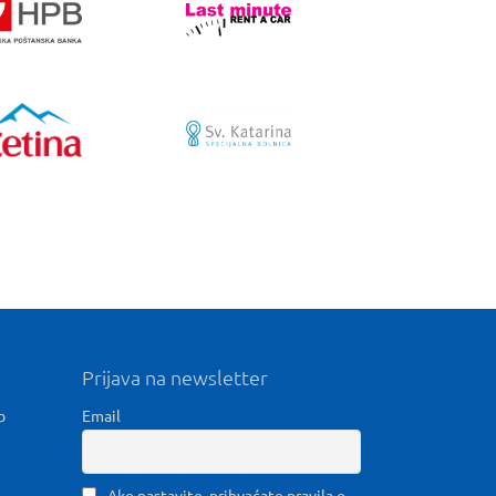
Prijava na newsletter
b
Email
Ako nastavite, prihvaćate pravila o