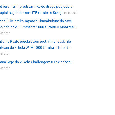
tvero naših predstavnika do druge pobjede u
upini na juniorskom ITF turniru u Kranju
04.08.2026
rin Čilić preko Japanca Shimabukura do prve
bjede na ATP Masters 1000 turniru u Montrealu
.08.2026
tonia Ružić preokretom protiv Francuskinje
isson do 2. kola WTA 1000 turnira u Torontu
.08.2026
rna Gojo do 2. kola Challengera u Lexingtonu
.08.2026