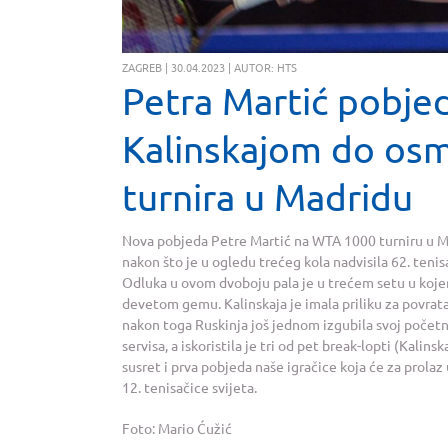
ZAGREB | 30.04.2023 | AUTOR: HTS
Petra Martić pobj
Kalinskajom do osm
turnira u Madridu
Nova pobjeda Petre Martić na WTA 1000 turniru u Mad
nakon što je u ogledu trećeg kola nadvisila 62. tenisa
Odluka u ovom dvoboju pala je u trećem setu u koje
devetom gemu. Kalinskaja je imala priliku za povratak
nakon toga Ruskinja još jednom izgubila svoj početn
servisa, a iskoristila je tri od pet break-lopti (Kalin
susret i prva pobjeda naše igračice koja će za prolaz
12. tenisačice svijeta.
Foto: Mario Ćužić