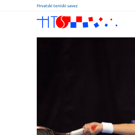
Hrvatski teniski savez