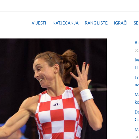
VIJESTI
NATJECANJA
RANG LISTE
IGRAČI
SE
Bo
06
Iv
IT
Fr
na
Ma
ko
Do
Go
Ma
04