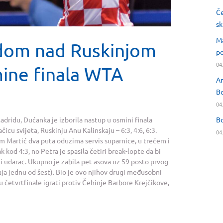
Če
sk
Ma
edom nad Ruskinjom
po
04
ine finala WTA
An
Bo
04
Bo
ridu, Dućanka je izborila nastup u osmini finala
čicu svijeta, Ruskinju Anu Kalinskaju – 6:3, 4:6, 6:3.
04
m Martić dva puta oduzima servis suparnice, u trećem i
 kod 4:3, no Petra je spasila četiri break-lopte da bi
i udarac. Ukupno je zabila pet asova uz 59 posto prvog
skaja jednu od šest). Bio je ovo njihov drugi međusobni
 u četvrtfinale igrati protiv Čehinje Barbore Krejčikove,