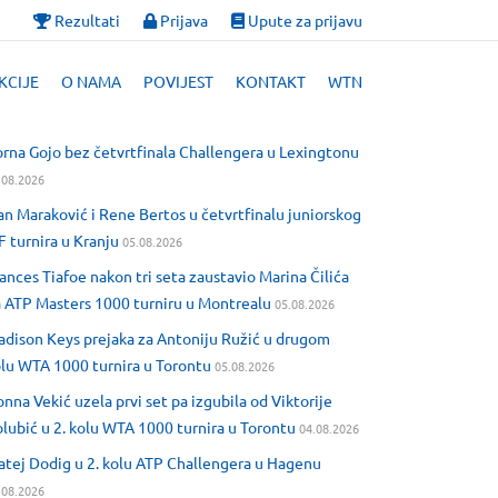
Rezultati
Prijava
Upute za prijavu
KCIJE
O NAMA
POVIJEST
KONTAKT
WTN
rna Gojo bez četvrtfinala Challengera u Lexingtonu
.08.2026
an Maraković i Rene Bertos u četvrtfinalu juniorskog
F turnira u Kranju
05.08.2026
ances Tiafoe nakon tri seta zaustavio Marina Čilića
 ATP Masters 1000 turniru u Montrealu
05.08.2026
dison Keys prejaka za Antoniju Ružić u drugom
lu WTA 1000 turnira u Torontu
05.08.2026
nna Vekić uzela prvi set pa izgubila od Viktorije
lubić u 2. kolu WTA 1000 turnira u Torontu
04.08.2026
tej Dodig u 2. kolu ATP Challengera u Hagenu
.08.2026