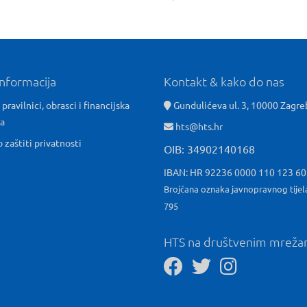
informacija
Kontakt & kako do nas
 pravilnici, obrasci i financijska
Gundulićeva ul. 3, 10000 Zagre
ća
hts@hts.hr
o zaštiti privatnosti
OIB: 34902140168
IBAN: HR 92236 0000 110 123 6
Brojčana oznaka javnopravnog tijel
795
HTS na društvenim mrež