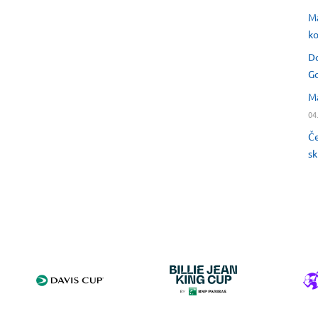
Ma
ko
Do
Go
Ma
04
Če
sk