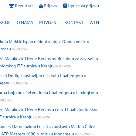
Rezultati
Prijava
Upute za prijavu
KCIJE
O NAMA
POVIJEST
KONTAKT
WTN
kola Mektić ispao u Montrealu, a Donna Vekić u
orontu
07.08.2026
an Maraković i Rene Bertos međusobno za završnicu
niorskog ITF turnira u Kranju
06.08.2026
tej Dodig zaustavljen u 2. kolu Challengera u
agenu
06.08.2026
rna Gojo bez četvrtfinala Challengera u Lexingtonu
.08.2026
an Maraković i Rene Bertos u četvrtfinalu juniorskog
F turnira u Kranju
05.08.2026
ances Tiafoe nakon tri seta zaustavio Marina Čilića
 ATP Masters 1000 turniru u Montrealu
05.08.2026