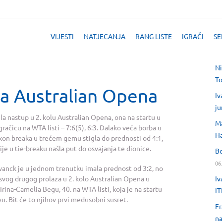
VIJESTI
NATJECANJA
RANG LISTE
IGRAČI
SE
Ni
T
la Australian Opena
Iv
ju
la nastup u 2. kolu Australian Opena, ona na startu u
Ma
račicu na WTA listi – 7:6(5), 6:3. Dalako veća borba u
H
kon breaka u trećem gemu stigla do prednosti od 4:1,
ije u tie-breaku našla put do osvajanja te dionice.
Bo
06
vanck je u jednom trenutku imala prednost od 3:2, no
Iv
 svog drugog prolaza u 2. kolo Australian Opena u
Irina-Camelia Begu, 40. na WTA listi, koja je na startu
IT
u. Bit će to njihov prvi međusobni susret.
Fr
na