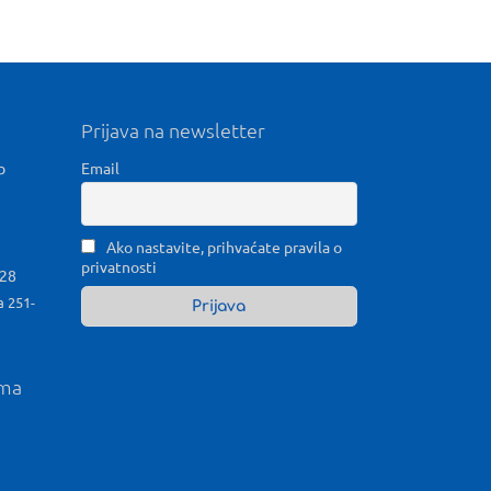
Prijava na newsletter
b
Email
Ako nastavite, prihvaćate pravila o
privatnosti
028
a 251-
ama