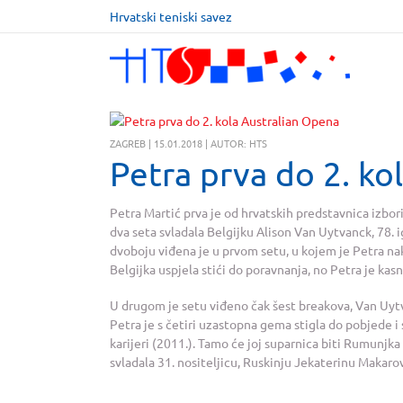
Hrvatski teniski savez
ZAGREB | 15.01.2018 | AUTOR: HTS
Petra prva do 2. ko
Petra Martić prva je od hrvatskih predstavnica izbori
dva seta svladala Belgijku Alison Van Uytvanck, 78. ig
dvoboju viđena je u prvom setu, u kojem je Petra na
Belgijka uspjela stići do poravnanja, no Petra je kasn
U drugom je setu viđeno čak šest breakova, Van Uyt
Petra je s četiri uzastopna gema stigla do pobjede i
karijeri (2011.). Tamo će joj suparnica biti Rumunjka 
svladala 31. nositeljicu, Ruskinju Jekaterinu Makarov