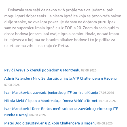
– Dokazala sam sebi da nakon svih problema s ozljedama ipak
mogu igrati dobar tenis. Ja nisam igračica koja se brzo vraća nakon
dulje stanke, no ova igra pokazuje da sam na dobrom putu. Ipak
sam za suparnicu imala igračicu iz TOP-a 20. Znam da sada gubim
dosta bodova jer sam lani ovdje igrala osminu finala, no sad imam
tri mjeseca u kojima ne branim nikakve bodove i to je prilika za
uzlet prema vrhu – na kraju će Petra.
Pavić i Arevalo krenuli pobjedom u Montrealu
07.08.2026
Admir Kalender i Nino Serdarušić u finalu ATP Challengera u Hagenu
07.08.2026
Ivan Maraković u završnici juniorskog ITF turnira u Kranju
07.08.2026
Nikola Mektić ispao u Montrealu, a Donna Vekić u Torontu
07.08.2026
Ivan Maraković i Rene Bertos međusobno za završnicu juniorskog ITF
turnira u Kranju
06.08.2026
Matej Dodig zaustavljen u 2. kolu Challengera u Hagenu
06.08.2026