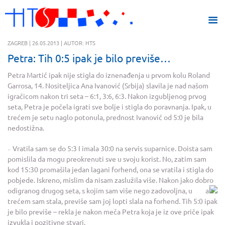
ZAGREB | 26.05.2013 | AUTOR: HTS
Petra: Tih 0:5 ipak je bilo previše…
Petra Martić ipak nije stigla do iznenađenja u prvom kolu Roland
Garrosa, 14. Nositeljica Ana Ivanović (Srbija) slavila je nad našom
igračicom nakon tri seta – 6:1, 3:6, 6:3. Nakon izgubljenog prvog
seta, Petra je počela igrati sve bolje i stigla do poravnanja. Ipak, u
trećem je setu naglo potonula, prednost Ivanović od 5:0 je bila
nedostižna.
Vratila sam se do 5:3 I imala 30:0 na servis suparnice. Doista sam
–
pomislila da mogu preokrenuti sve u svoju korist. No, zatim sam
kod 15:30 promašila jedan lagani forhend, ona se vratila i stigla do
pobjede. Iskreno, mislim da nisam zaslužila više. Nakon jako dobro
odigranog drugog seta, s kojim sam više nego zadovoljna,
u
trećem sam stala, previše sam joj lopti slala na forhend. Tih 5:0 ipak
je bilo previše – rekla je nakon meča Petra koja je iz ove priče ipak
izvukla i pozitivne stvari.