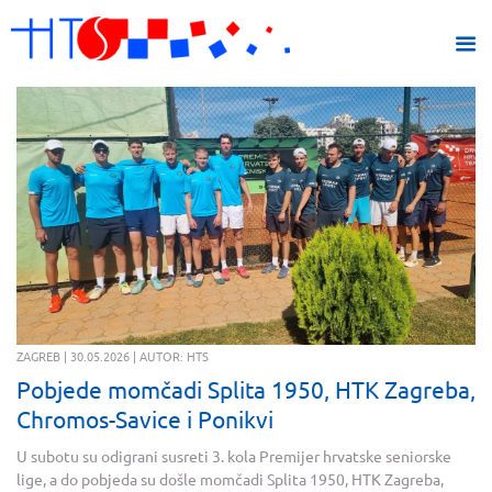
ZAGREB | 30.05.2026 | AUTOR: HTS
Pobjede momčadi Splita 1950, HTK Zagreba,
Chromos-Savice i Ponikvi
U subotu su odigrani susreti 3. kola Premijer hrvatske seniorske
lige, a do pobjeda su došle momčadi Splita 1950, HTK Zagreba,