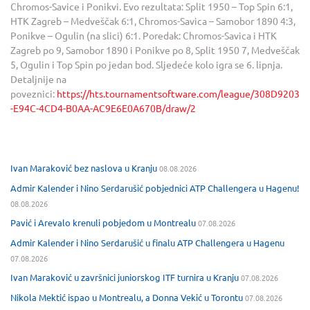
Chromos-Savice i Ponikvi. Evo rezultata: Split 1950 – Top Spin 6:1,
HTK Zagreb – Medveščak 6:1, Chromos-Savica – Samobor 1890 4:3,
Ponikve – Ogulin (na slici) 6:1. Poredak: Chromos-Savica i HTK
Zagreb po 9, Samobor 1890 i Ponikve po 8, Split 1950 7, Medveščak
5, Ogulin i Top Spin po jedan bod. Sljedeće kolo igra se 6. lipnja.
Detaljnije na
poveznici:
https://hts.tournamentsoftware.com/league/308D9203
-E94C-4CD4-B0AA-AC9E6E0A670B/draw/2
Ivan Maraković bez naslova u Kranju
08.08.2026
Admir Kalender i Nino Serdarušić pobjednici ATP Challengera u Hagenu!
08.08.2026
Pavić i Arevalo krenuli pobjedom u Montrealu
07.08.2026
Admir Kalender i Nino Serdarušić u finalu ATP Challengera u Hagenu
07.08.2026
Ivan Maraković u završnici juniorskog ITF turnira u Kranju
07.08.2026
Nikola Mektić ispao u Montrealu, a Donna Vekić u Torontu
07.08.2026