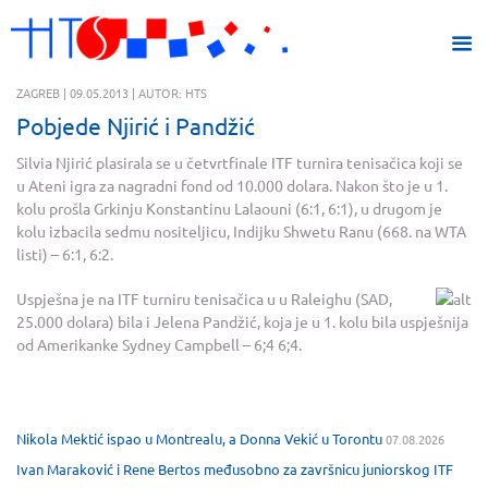
ZAGREB | 09.05.2013 | AUTOR: HTS
Pobjede Njirić i Pandžić
Silvia Njirić plasirala se u četvrtfinale ITF turnira tenisačica koji se
u Ateni igra za nagradni fond od 10.000 dolara. Nakon što je u 1.
kolu prošla Grkinju Konstantinu Lalaouni (6:1, 6:1), u drugom je
kolu izbacila sedmu nositeljicu, Indijku Shwetu Ranu (668. na WTA
listi) – 6:1, 6:2.
Uspješna je na ITF turniru tenisačica u u Raleighu (SAD,
25.000 dolara) bila i Jelena Pandžić, koja je u 1. kolu bila uspješnija
od Amerikanke Sydney Campbell – 6;4 6;4.
Nikola Mektić ispao u Montrealu, a Donna Vekić u Torontu
07.08.2026
Ivan Maraković i Rene Bertos međusobno za završnicu juniorskog ITF