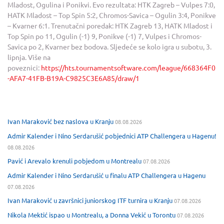
Mladost, Ogulina i Ponikvi. Evo rezultata: HTK Zagreb – Vulpes 7:0,
HATK Mladost – Top Spin 5:2, Chromos-Savica – Ogulin 3:4, Ponikve
– Kvarner 6:1. Trenutačni poredak: HTK Zagreb 13, HATK Mladost i
Top Spin po 11, Ogulin (-1) 9, Ponikve (-1) 7, Vulpes i Chromos-
Savica po 2, Kvarner bez bodova. Sljedeće se kolo igra u subotu, 3.
lipnja. Više na
poveznici:
https://hts.tournamentsoftware.com/league/668364F0
-AFA7-41FB-B19A-C9825C3E6A85/draw/1
Ivan Maraković bez naslova u Kranju
08.08.2026
Admir Kalender i Nino Serdarušić pobjednici ATP Challengera u Hagenu!
08.08.2026
Pavić i Arevalo krenuli pobjedom u Montrealu
07.08.2026
Admir Kalender i Nino Serdarušić u finalu ATP Challengera u Hagenu
07.08.2026
Ivan Maraković u završnici juniorskog ITF turnira u Kranju
07.08.2026
Nikola Mektić ispao u Montrealu, a Donna Vekić u Torontu
07.08.2026