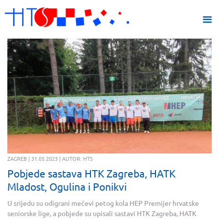
ZAGREB | 31.05.2023 | AUTOR: HTS
Pobjede sastava HTK Zagreba, HATK
Mladost, Ogulina i Ponikvi
U srijedu su odigrani mečevi petog kola HEP Premijer hrvatske
seniorske lige, a pobjede su upisali sastavi HTK Zagreba, HATK