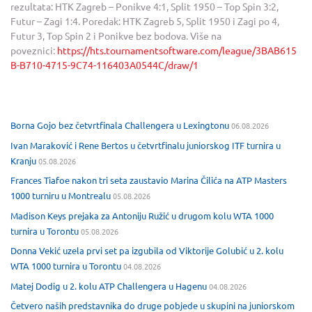
rezultata: HTK Zagreb – Ponikve 4:1, Split 1950 – Top Spin 3:2,
Futur – Zagi 1:4. Poredak: HTK Zagreb 5, Split 1950 i Zagi po 4,
Futur 3, Top Spin 2 i Ponikve bez bodova. Više na
poveznici:
https://hts.tournamentsoftware.com/league/3BAB615
B-B710-4715-9C74-116403A0544C/draw/1
Borna Gojo bez četvrtfinala Challengera u Lexingtonu
06.08.2026
Ivan Maraković i Rene Bertos u četvrtfinalu juniorskog ITF turnira u
Kranju
05.08.2026
Frances Tiafoe nakon tri seta zaustavio Marina Čilića na ATP Masters
1000 turniru u Montrealu
05.08.2026
Madison Keys prejaka za Antoniju Ružić u drugom kolu WTA 1000
turnira u Torontu
05.08.2026
Donna Vekić uzela prvi set pa izgubila od Viktorije Golubić u 2. kolu
WTA 1000 turnira u Torontu
04.08.2026
Matej Dodig u 2. kolu ATP Challengera u Hagenu
04.08.2026
Četvero naših predstavnika do druge pobjede u skupini na juniorskom