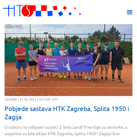
ZAGREB | 17.06.2023 | AUTOR: HTS
Pobjede sastava HTK Zagreba, Splita 1950 i
Zagija
U subotu su odigrani susreti 2. kola Janaf Prve lige za seniorke, a
uspješne su bile ekipe HTK Zagreba, Splita 1950 i Zagija: Evo