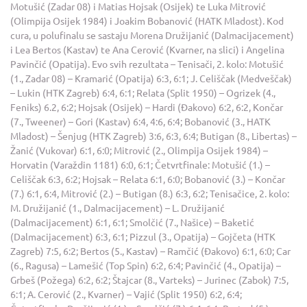
Motušić (Zadar 08) i Matias Hojsak (Osijek) te Luka Mitrović
(Olimpija Osijek 1984) i Joakim Bobanović (HATK Mladost). Kod
cura, u polufinalu se sastaju Morena Družijanić (Dalmacijacement)
i Lea Bertos (Kastav) te Ana Cerović (Kvarner, na slici) i Angelina
Pavinčić (Opatija). Evo svih rezultata – Tenisači, 2. kolo: Motušić
(1., Zadar 08) – Kramarić (Opatija) 6:3, 6:1; J. Celiščak (Medveščak)
– Lukin (HTK Zagreb) 6:4, 6:1; Relata (Split 1950) – Ogrizek (4.,
Feniks) 6.2, 6:2; Hojsak (Osijek) – Hardi (Đakovo) 6:2, 6:2, Končar
(7., Tweener) – Gori (Kastav) 6:4, 4:6, 6:4; Bobanović (3., HATK
Mladost) – Šenjug (HTK Zagreb) 3:6, 6:3, 6:4; Butigan (8., Libertas) –
Žanić (Vukovar) 6:1, 6:0; Mitrović (2., Olimpija Osijek 1984) –
Horvatin (Varaždin 1181) 6:0, 6:1; Četvrtfinale: Motušić (1.) –
Celiščak 6:3, 6:2; Hojsak – Relata 6:1, 6:0; Bobanović (3.) – Končar
(7.) 6:1, 6:4, Mitrović (2.) – Butigan (8.) 6:3, 6:2; Tenisačice, 2. kolo:
M. Družijanić (1., Dalmacijacement) – L. Družijanić
(Dalmacijacement) 6:1, 6:1; Smolčić (7., Našice) – Baketić
(Dalmacijacement) 6:3, 6:1; Pizzul (3., Opatija) – Gojčeta (HTK
Zagreb) 7:5, 6:2; Bertos (5., Kastav) – Ramčić (Đakovo) 6:1, 6:0; Car
(6., Ragusa) – Lamešić (Top Spin) 6:2, 6:4; Pavinčić (4., Opatija) –
Grbeš (Požega) 6:2, 6:2; Štajcar (8., Varteks) – Jurinec (Zabok) 7:5,
6:1; A. Cerović (2., Kvarner) – Vajić (Split 1950) 6:2, 6:4;