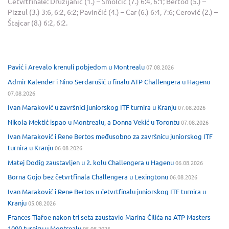
Četvrtfinale: Družijanić (1.) – Smolčić (7.) 6:4, 6:1; Bertod (5.) –
Pizzul (3.) 3:6, 6:2, 6:2; Pavinčić (4.) – Car (6.) 6:4, 7:6; Cerović (2.) –
Štajcar (8.) 6:2, 6:2.
Pavić i Arevalo krenuli pobjedom u Montrealu
07.08.2026
Admir Kalender i Nino Serdarušić u finalu ATP Challengera u Hagenu
07.08.2026
Ivan Maraković u završnici juniorskog ITF turnira u Kranju
07.08.2026
Nikola Mektić ispao u Montrealu, a Donna Vekić u Torontu
07.08.2026
Ivan Maraković i Rene Bertos međusobno za završnicu juniorskog ITF
turnira u Kranju
06.08.2026
Matej Dodig zaustavljen u 2. kolu Challengera u Hagenu
06.08.2026
Borna Gojo bez četvrtfinala Challengera u Lexingtonu
06.08.2026
Ivan Maraković i Rene Bertos u četvrtfinalu juniorskog ITF turnira u
Kranju
05.08.2026
Frances Tiafoe nakon tri seta zaustavio Marina Čilića na ATP Masters
1000 turniru u Montrealu
05.08.2026