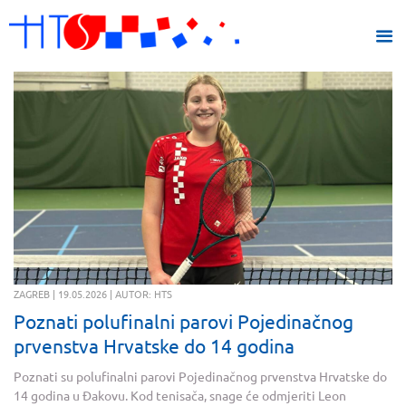
ZAGREB | 19.05.2026 | AUTOR: HTS
Poznati polufinalni parovi Pojedinačnog
prvenstva Hrvatske do 14 godina
Poznati su polufinalni parovi Pojedinačnog prvenstva Hrvatske do
14 godina u Đakovu. Kod tenisača, snage će odmjeriti Leon