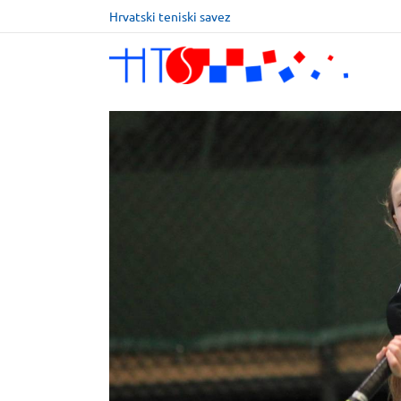
Hrvatski teniski savez