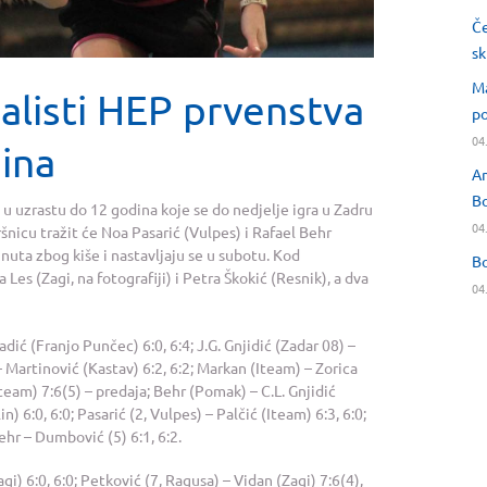
Če
sk
Ma
nalisti HEP prvenstva
po
04
ina
An
Bo
 u uzrastu do 12 godina koje se do nedjelje igra u Zadru
04
šnicu tražit će Noa Pasarić (Vulpes) i Rafael Behr
nuta zbog kiše i nastavljaju se u subotu. Kod
Bo
 Les (Zagi, na fotografiji) i Petra Škokić (Resnik), a dva
04
Ladić (Franjo Punčec) 6:0, 6:4; J.G. Gnjidić (Zadar 08) –
– Martinović (Kastav) 6:2, 6:2; Markan (Iteam) – Zorica
Iteam) 7:6(5) – predaja; Behr (Pomak) – C.L. Gnjidić
) 6:0, 6:0; Pasarić (2, Vulpes) – Palčić (Iteam) 6:3, 6:0;
Behr – Dumbović (5) 6:1, 6:2.
gi) 6:0, 6:0; Petković (7, Ragusa) – Vidan (Zagi) 7:6(4),