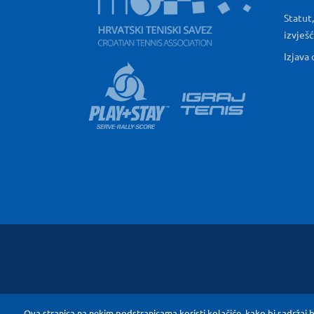
Statut,
izvješ
Izjava 
Ova stranica na nekim podstranicama koristi kolačiće, kako bi sadržaj b