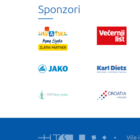
Sponzori
ZLATNI PARTNER
Više 