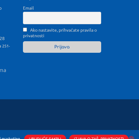
b
Email
Ako nastavite, prihvaćate pravila o
privatnosti
028
a 251-
ama
i marketing.