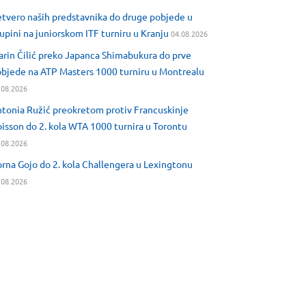
tvero naših predstavnika do druge pobjede u
upini na juniorskom ITF turniru u Kranju
04.08.2026
rin Čilić preko Japanca Shimabukura do prve
bjede na ATP Masters 1000 turniru u Montrealu
.08.2026
tonia Ružić preokretom protiv Francuskinje
isson do 2. kola WTA 1000 turnira u Torontu
.08.2026
rna Gojo do 2. kola Challengera u Lexingtonu
.08.2026