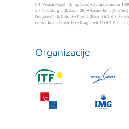
6:1; Peskar Majoli (4, Top Spin) – Juraj (Samobor 1890)
5:7, 6:3; Giergia (8, Zadar 08) – Rašan-Buha (Movens) 6:
Dragičević (6, Didon) – Kordić (Iteam) 6:2, 6:2; Škoki
četvrtfinale: Škokić (2) – Dragičević (6) 6:4, 6:3; Les (
Organizacije