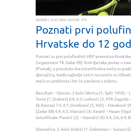
ZAGREB | 24.07.2020 | AUTOR: HTS
Poznati prvi polufi
Hrvatske do 12 god
Poznati su prvi polufinalisti HEP prvenstva Hrvatske
(organizator TK Zadar 08). Kod dječaka, prolaz u zavr
(Pomak), a preostala dva četvrtfinalna meča su preki
djevojčica, među najbolje četiri na turniru su Mihaela
meča su prekinuta i bit će završena u subotu.
Rezultati – Dječaci, 2 kolo: Sikirica (1, Split 1950) – 
Terze (7, Stobreč) 6:4, 6:3; Lorković (3, HTK Zagreb) 
(8, Kastav) 7:5, 6:1; Dumbović (5, Viži) – Maraković (
(Zadar 08) 6:4, 6:3; Mavračić (6, Iteam) – Hasan (Ogulin
četvrtfinale: Pasarić (2) – Mavračić (6) 6.4, 2:6, 6:4; 
Djevojčice, 2. kolo: Dobrić (1, Šubićevac) – Sunara (Za