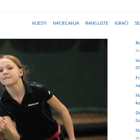
VIJESTI
NATJECANJA
RANG LISTE
IGRAČI
SE
Bo
06
Iv
IT
Fr
na
Ma
ko
Do
Go
Ma
04