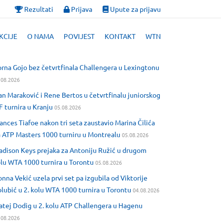
Rezultati
Prijava
Upute za prijavu
KCIJE
O NAMA
POVIJEST
KONTAKT
WTN
rna Gojo bez četvrtfinala Challengera u Lexingtonu
.08.2026
an Maraković i Rene Bertos u četvrtfinalu juniorskog
F turnira u Kranju
05.08.2026
ances Tiafoe nakon tri seta zaustavio Marina Čilića
 ATP Masters 1000 turniru u Montrealu
05.08.2026
dison Keys prejaka za Antoniju Ružić u drugom
lu WTA 1000 turnira u Torontu
05.08.2026
nna Vekić uzela prvi set pa izgubila od Viktorije
lubić u 2. kolu WTA 1000 turnira u Torontu
04.08.2026
tej Dodig u 2. kolu ATP Challengera u Hagenu
.08.2026