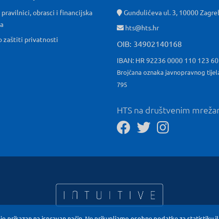
 pravilnici, obrasci i financijska
Gundulićeva ul. 3, 10000 Zagre
ća
hts@hts.hr
o zaštiti privatnosti
OIB: 34902140168
IBAN: HR 92236 0000 110 123 6
Brojčana oznaka javnopravnog tijel
795
HTS na društvenim mrež
io prikazan na ispravan način. Ne prikupljamo osobne podatke za statistiku il