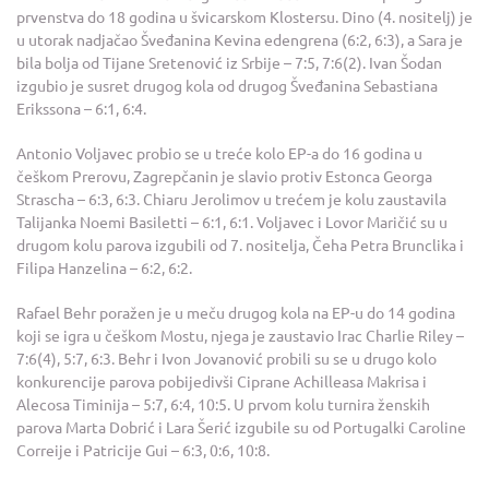
prvenstva do 18 godina u švicarskom Klostersu. Dino (4. nositelj) je
u utorak nadjačao Šveđanina Kevina edengrena (6:2, 6:3), a Sara je
bila bolja od Tijane Sretenović iz Srbije – 7:5, 7:6(2). Ivan Šodan
izgubio je susret drugog kola od drugog Šveđanina Sebastiana
Erikssona – 6:1, 6:4.
Antonio Voljavec probio se u treće kolo EP-a do 16 godina u
češkom Prerovu, Zagrepčanin je slavio protiv Estonca Georga
Strascha – 6:3, 6:3. Chiaru Jerolimov u trećem je kolu zaustavila
Talijanka Noemi Basiletti – 6:1, 6:1. Voljavec i Lovor Maričić su u
drugom kolu parova izgubili od 7. nositelja, Čeha Petra Brunclika i
Filipa Hanzelina – 6:2, 6:2.
Rafael Behr poražen je u meču drugog kola na EP-u do 14 godina
koji se igra u češkom Mostu, njega je zaustavio Irac Charlie Riley –
7:6(4), 5:7, 6:3. Behr i Ivon Jovanović probili su se u drugo kolo
konkurencije parova pobijedivši Ciprane Achilleasa Makrisa i
Alecosa Timinija – 5:7, 6:4, 10:5. U prvom kolu turnira ženskih
parova Marta Dobrić i Lara Šerić izgubile su od Portugalki Caroline
Correije i Patricije Gui – 6:3, 0:6, 10:8.