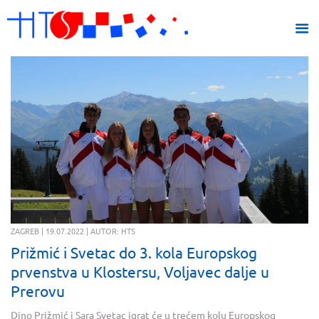
ZAGREB | 19.07.2022 | AUTOR: HTS
Prižmić i Svetac do 3. kola Europskog
prvenstva u Klostersu, Voljavec dalje u
Prerovu
Dino Prižmić i Sara Svetac igrat će u trećem kolu Europskog