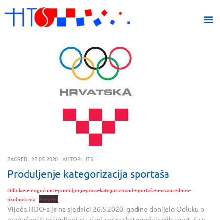
ZAGREB | 28.05.2020 | AUTOR: HTS
Produljenje kategorizacija sportaša
Odluka-o-mogućnosti-produljenja-prava-kategoriziranih-sportaša-u-izvanrednim-
okolnostima
Preuzmi
Vijeće HOO-a je na sjednici 26.5.2020. godine donijelo Odluku o
mogućnosti produljenja trajanja prava kategoriziranih sportaša u