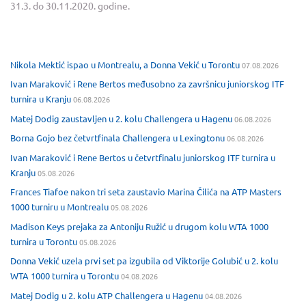
31.3. do 30.11.2020. godine.
Nikola Mektić ispao u Montrealu, a Donna Vekić u Torontu
07.08.2026
Ivan Maraković i Rene Bertos međusobno za završnicu juniorskog ITF
turnira u Kranju
06.08.2026
Matej Dodig zaustavljen u 2. kolu Challengera u Hagenu
06.08.2026
Borna Gojo bez četvrtfinala Challengera u Lexingtonu
06.08.2026
Ivan Maraković i Rene Bertos u četvrtfinalu juniorskog ITF turnira u
Kranju
05.08.2026
Frances Tiafoe nakon tri seta zaustavio Marina Čilića na ATP Masters
1000 turniru u Montrealu
05.08.2026
Madison Keys prejaka za Antoniju Ružić u drugom kolu WTA 1000
turnira u Torontu
05.08.2026
Donna Vekić uzela prvi set pa izgubila od Viktorije Golubić u 2. kolu
WTA 1000 turnira u Torontu
04.08.2026
Matej Dodig u 2. kolu ATP Challengera u Hagenu
04.08.2026