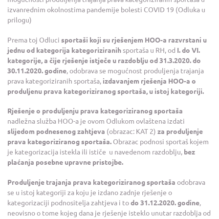
izvanrednim okolnostima pandemije bolesti COVID 19 (Odluka u
prilogu)
Prema toj Odluci
sportaši koji su rješenjem HOO-a razvrstani u
jednu od kategorija kategoriziranih
sportaša u RH, od
I. do VI.
kategorije, a čije rješenje istječe u razdoblju od 31.3.2020. do
30.11.2020. godine
, odobrava se mogućnost produljenja trajanja
prava kategoriziranih sportaša,
izdavanjem rješenja HOO-a o
produljenu prava kategoriziranog sportaša, u istoj kategoriji.
Rješenje o produljenju prava kategoriziranog sportaša
nadležna služba HOO-a je ovom Odlukom ovlaštena izdati
slijedom podnesenog zahtjeva
(obrazac: KAT 2)
za produljenje
prava kategoriziranog sportaša.
Obrazac podnosi sportaš kojem
je kategorizacija istekla ili ističe u navedenom razdoblju,
bez
plaćanja posebne upravne pristojbe.
Produljenje trajanja prava kategoriziranog sportaša
odobrava
se u istoj kategoriji za koju je izdano zadnje rješenje o
kategorizaciji podnositelja zahtjeva i to
do 31.12.2020. godine
,
neovisno o tome kojeg dana je rješenje isteklo unutar razdoblja od