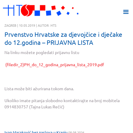
ZAGREB | 10.05.2019 | AUTOR: HTS
Prvenstvo Hrvatske za djevojčice i dječake
do 12.godina – PRIJAVNA LISTA
Na linku možete pogledati prijavnu listu
{filedir_2}PH_do_12_godina_prijavna_lista_2019.pdf
Lista može biti ažurirana tokom dana.
Ukoliko imate pitanja slobodno kontaktirajte na broj mobitela
0914830757 (Tajna Lukas Rečić)
Ivan Maraković bez naslova u Kranju
08.08.2026