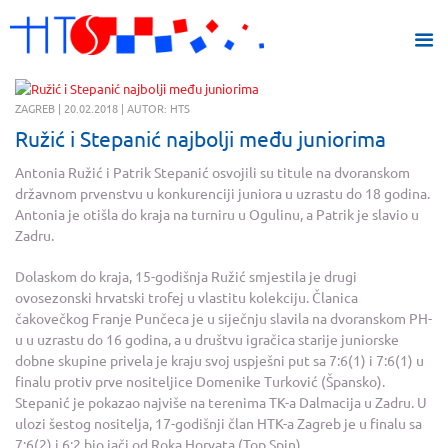
ZAGREB | 20.02.2018 | AUTOR: HTS
Ružić i Stepanić najbolji među juniorima
Antonia Ružić i Patrik Stepanić osvojili su titule na dvoranskom
državnom prvenstvu u konkurenciji juniora u uzrastu do 18 godina.
Antonia je otišla do kraja na turniru u Ogulinu, a Patrik je slavio u
Zadru.
Dolaskom do kraja, 15-godišnja Ružić smjestila je drugi
ovosezonski hrvatski trofej u vlastitu kolekciju. Članica
čakovečkog Franje Punčeca je u siječnju slavila na dvoranskom PH-
u u uzrastu do 16 godina, a u društvu igračica starije juniorske
dobne skupine privela je kraju svoj uspješni put sa 7:6(1) i 7:6(1) u
finalu protiv prve nositeljice Domenike Turković (Špansko).
Stepanić je pokazao najviše na terenima TK-a Dalmacija u Zadru. U
ulozi šestog nositelja, 17-godišnji član HTK-a Zagreb je u finalu sa
7:6(2) i 6:2 bio jači od Roka Horvata (Top Spin).