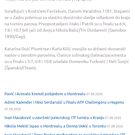
Surađujući s Kostićem Ferčekom, članom Varaždina 1181, Stepanić
se u Zadru pobrinuo za vlastito dvostruko slavlje odlaskom do kraja
na turniru parova. Prvopostavljeni Maks i Patrik su u finalu sa 6:4,
1:6 i 10:7 bili jači od dvojca Nikola Bašić/Tin Dizdarević (Samobor
1890/Zagi).
Katarina Duić Plumtree i Karla Kilić osvojile su državni dvoranski
naslov u ženskim parovima. Članice solinskog Dalmacijacementa
su u finalu s 5:7, 6:4 i 10:8 svladale Domeniku Turković i Neli Šunjić
(Špansko/iTeam).
Pavić i Arevalo krenuli pobjedom u Montrealu
07.08.2026
Admir Kalender i Nino Serdarušić u finalu ATP Challengera u Hagenu
07.08.2026
Ivan Maraković u završnici juniorskog ITF turnira u Kranju
07.08.2026
Nikola Mektić ispao u Montrealu, a Donna Vekić u Torontu
07.08.2026
Ivan Maraković i Rene Bertos međusobno za završnicu juniorskog ITF