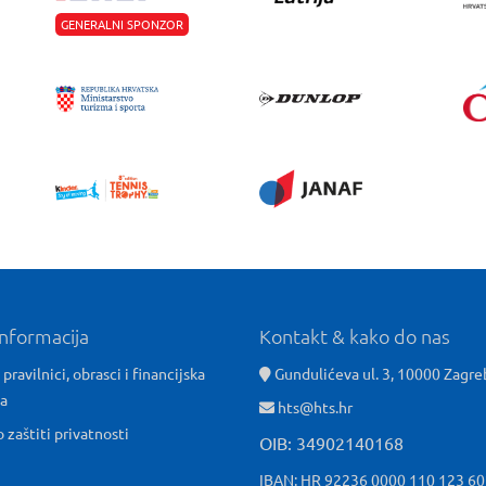
GENERALNI SPONZOR
informacija
Kontakt & kako do nas
 pravilnici, obrasci i financijska
Gundulićeva ul. 3, 10000 Zagre
ća
hts@hts.hr
o zaštiti privatnosti
OIB: 34902140168
IBAN: HR 92236 0000 110 123 6