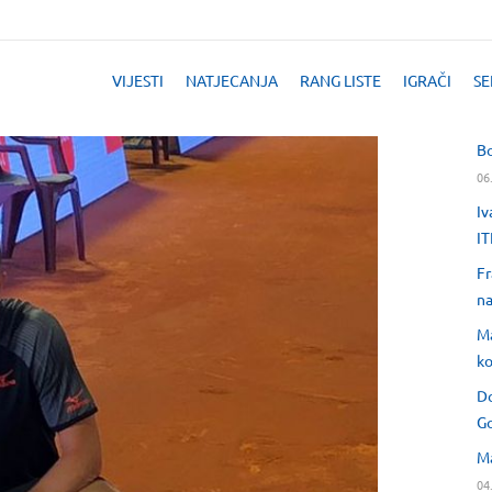
VIJESTI
NATJECANJA
RANG LISTE
IGRAČI
SE
Bo
06
Iv
IT
Fr
na
Ma
ko
Do
Go
Ma
04