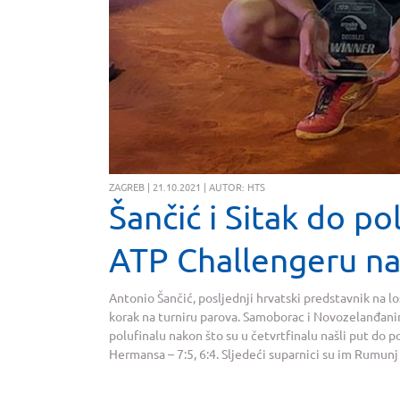
ZAGREB | 21.10.2021 | AUTOR: HTS
Šančić i Sitak do po
ATP Challengeru na
Antonio Šančić, posljednji hrvatski predstavnik na l
korak na turniru parova. Samoborac i Novozelanđanin A
polufinalu nakon što su u četvrtfinalu našli put do
Hermansa – 7:5, 6:4. Sljedeći suparnici su im Rumunj 