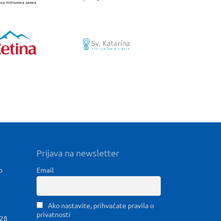
Prijava na newsletter
b
Email
Ako nastavite, prihvaćate pravila o
privatnosti
028