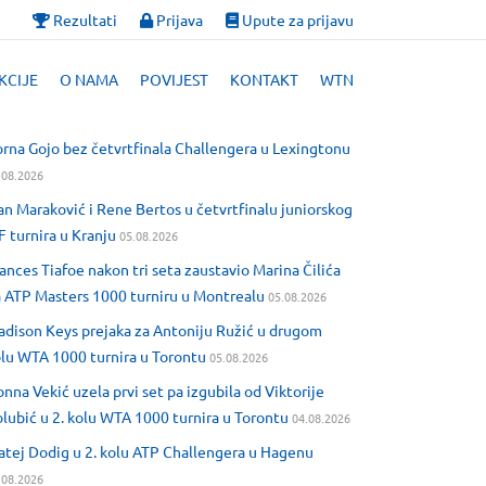
Rezultati
Prijava
Upute za prijavu
KCIJE
O NAMA
POVIJEST
KONTAKT
WTN
rna Gojo bez četvrtfinala Challengera u Lexingtonu
.08.2026
an Maraković i Rene Bertos u četvrtfinalu juniorskog
F turnira u Kranju
05.08.2026
ances Tiafoe nakon tri seta zaustavio Marina Čilića
 ATP Masters 1000 turniru u Montrealu
05.08.2026
dison Keys prejaka za Antoniju Ružić u drugom
lu WTA 1000 turnira u Torontu
05.08.2026
nna Vekić uzela prvi set pa izgubila od Viktorije
lubić u 2. kolu WTA 1000 turnira u Torontu
04.08.2026
tej Dodig u 2. kolu ATP Challengera u Hagenu
.08.2026