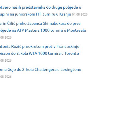
tvero naših predstavnika do druge pobjede u
upini na juniorskom ITF turniru u Kranju
04.08.2026
rin Čilić preko Japanca Shimabukura do prve
bjede na ATP Masters 1000 turniru u Montrealu
.08.2026
tonia Ružić preokretom protiv Francuskinje
isson do 2. kola WTA 1000 turnira u Torontu
.08.2026
rna Gojo do 2. kola Challengera u Lexingtonu
.08.2026