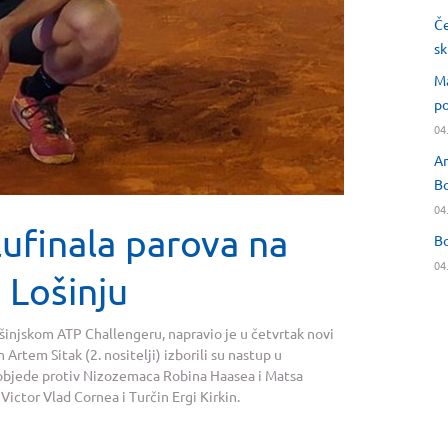
Če
sk
Ma
po
04
An
Bo
04
lufinala parova na
Bo
04
 Lošinju
ošinjskom ATP Challengeru, napravio je u četvrtak novi
rtem Sitak (2. nositelji) izborili su nastup u
 pobjede protiv Nizozemaca Robina Haasea i Matsa
Victor Vlad Cornea i Turčin Ergi Kirkin.