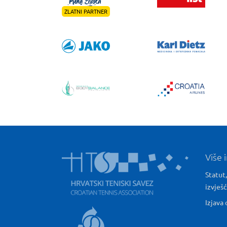
ZLATNI PARTNER
Više 
Statut,
izvješ
Izjava 