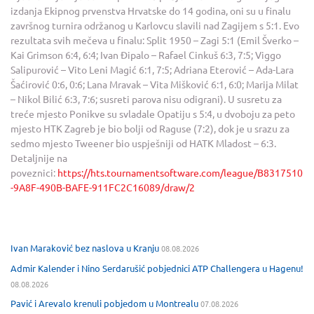
izdanja Ekipnog prvenstva Hrvatske do 14 godina, oni su u finalu
završnog turnira održanog u Karlovcu slavili nad Zagijem s 5:1. Evo
rezultata svih mečeva u finalu: Split 1950 – Zagi 5:1 (Emil Šverko –
Kai Grimson 6:4, 6:4; Ivan Đipalo – Rafael Cinkuš 6:3, 7:5; Viggo
Salipurović – Vito Leni Magić 6:1, 7:5; Adriana Eterović – Ada-Lara
Šaćirović 0:6, 0:6; Lana Mravak – Vita Mišković 6:1, 6:0; Marija Milat
– Nikol Bilić 6:3, 7:6; susreti parova nisu odigrani). U susretu za
treće mjesto Ponikve su svladale Opatiju s 5:4, u dvoboju za peto
mjesto HTK Zagreb je bio bolji od Raguse (7:2), dok je u srazu za
sedmo mjesto Tweener bio uspješniji od HATK Mladost – 6:3.
Detaljnije na
poveznici:
https://hts.tournamentsoftware.com/league/B8317510
-9A8F-490B-BAFE-911FC2C16089/draw/2
Ivan Maraković bez naslova u Kranju
08.08.2026
Admir Kalender i Nino Serdarušić pobjednici ATP Challengera u Hagenu!
08.08.2026
Pavić i Arevalo krenuli pobjedom u Montrealu
07.08.2026