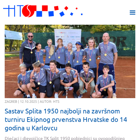
ZAGREB | 12.10.2025 | AUTOR: HTS
Sastav Splita 1950 najbolji na završnom
turniru Ekipnog prvenstva Hrvatske do 14
godina u Karlovcu
Dječaci i djevojčice TK Split 1950 pobjednici su ovogodišnjeg